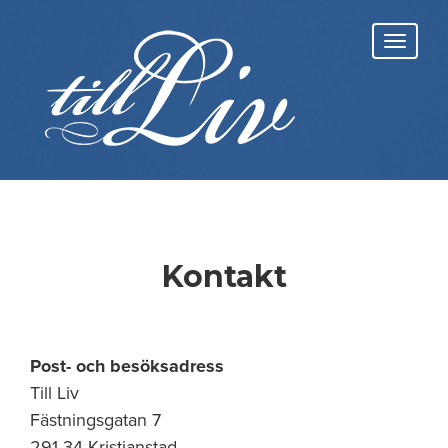
Skip
to
Toggl
content
navig
Kontakt
Post- och besöksadress
Till Liv
Fästningsgatan 7
291 34 Kristianstad