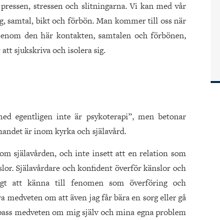
ressen, stressen och slitningarna. Vi kan med vår
, samtal, bikt och förbön. Man kommer till oss när
s. Genom den här kontakten, samtalen och förbönen,
 att sjukskriva och isolera sig.
med egentligen inte är psykoterapi”, men betonar
nandet är inom kyrka och själavård.
inom själavården, och inte insett att en relation som
nslor. Själavårdare och konfident överför känslor och
ktigt att känna till fenomen som överföring och
a medveten om att även jag får bära en sorg eller gå
å pass medveten om mig själv och mina egna problem