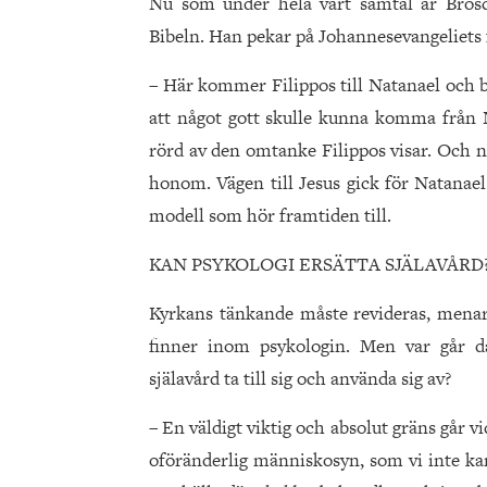
Nu som under hela vårt samtal är Bros
Bibeln. Han pekar på Johannesevangeliets f
– Här kommer Filippos till Natanael och be
att något gott skulle kunna komma från N
rörd av den omtanke Filippos visar. Och n
honom. Vägen till Jesus gick för Natanael
modell som hör framtiden till.
KAN PSYKOLOGI ERSÄTTA SJÄLAVÅRD
Kyrkans tänkande måste revideras, menar
finner inom psykologin. Men var går 
själavård ta till sig och använda sig av?
– En väldigt viktig och absolut gräns går vi
oföränderlig människosyn, som vi inte kan 