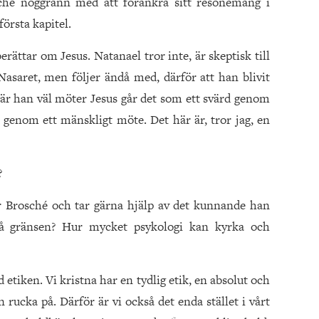
ché noggrann med att förankra sitt resonemang i
örsta kapitel.
rättar om Jesus. Natanael tror inte, är skeptisk till
asaret, men följer ändå med, därför att han blivit
är han väl möter Jesus går det som ett svärd genom
 genom ett mänskligt möte. Det här är, tror jag, en
?
 Brosché och tar gärna hjälp av det kunnande han
då gränsen? Hur mycket psykologi kan kyrka och
d etiken. Vi kristna har en tydlig etik, en absolut och
rucka på. Därför är vi också det enda stället i vårt