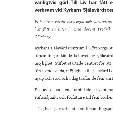
vanligtvis gör! Till Liv har fåt
verksam vid Kyrkans Själavårdsce
Vi behöver vårda våra egna och varandras sj
har fått en intervju med docent Fredrik
Göteborg
Kyrkans själavårdscentrum i Göteborgs Sti
församlingar kände behovet av själavår
möjlighet. Stiftet startade centret för at
förtroendevalda, möjlighet till själavård i o
hjälp och stöd och i dag träffar de fem ans
En av dessa fem utbildade psykoterape
stiftsadjunkt och författare till fem böcker
– Jag har själv arbetat som församlingspr