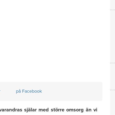
r
på Facebook
arandras själar med större omsorg än vi