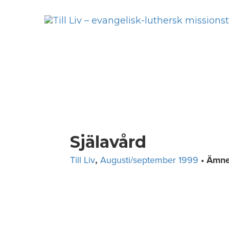
Skip
to
content
Själavård
Till Liv
,
Augusti/september 1999
• Ämn