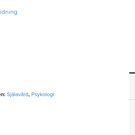
Hem
Läs
Prenumer
en:
Själavård
,
Psykologi