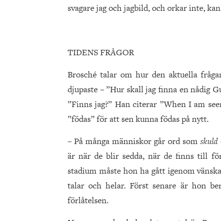
svagare jag och jagbild, och orkar inte, kan
TIDENS FRÅGOR
Brosché talar om hur den aktuella fråga
djupaste – ”Hur skall jag finna en nådig Gu
”Finns jag?” Han citerar ”When I am seen
”födas” för att sen kunna födas på nytt.
– På många människor går ord som
skuld
är när de blir sedda, när de finns till 
stadium måste hon ha gått igenom vänsk
talar och helar. Först senare är hon b
förlåtelsen.