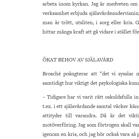
arbeta inom kyrkan. Jag är medveten om p
verksamhet erbjuda själavårdsundervisning
man är trött, utsliten, i sorg eller kri
hittar många kraft att gå vidare i stället för
ÖKAT BEHOV AV SJÄLAVÅRD
Brosché poängterar att ”det vi sysslar 
samtidigt hur viktigt det psykologiska kun
– Tidigare har vi varit rätt oskuldsfulla 
t.ex. i ett själavårdande samtal väcker kä
attityder till varandra. Då är det vi
motöverföring. Jag som förtrogen skall var
igenom en kris, och jag bör också vara s