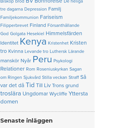
BV
Bönhörelse
Biskop
bröd
De heliga
Familj
tre dagarna
Depression
Fariseism
Familjekommunion
Finland
Filipperbrevet
Försanthållande
Himmelsfärden
God
Golgata
Hesekiel
Kenya
Kristen
Identitet
Kristenhet
tro
Kvinna
Levande tro
Luthersk
Lärande
Peru
manskör
Nyår
Psykologi
Relationer
Rom
Roseniuskyrkan
Sagan
Så
om Ringen
Sjukvård
Stilla veckan
Straff
Tid
var det då
Till Liv
Trons grund
troslära
Yttersta
Ungdomar
Wycliffe
domen
Senaste inläggen