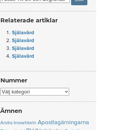
Relaterade artiklar
Själavård
Själavård
Själavård
Själavård
Nummer
Nummer
Ämnen
Apostlagärningarna
Andra trosartikeln