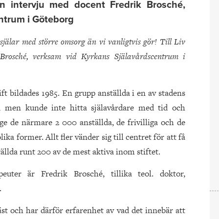
t en intervju med docent Fredrik Brosché,
ntrum i Göteborg
älar med större omsorg än vi vanligtvis gör! Till Liv
 Brosché, verksam vid Kyrkans Själavårdscentrum i
ft bildades 1985. En grupp anställda i en av stadens
d men kunde inte hitta själavårdare med tid och
t ge de närmare 2 000 anställda, de frivilliga och de
lika former. Allt fler vänder sig till centret för att få
tällda runt 200 av de mest aktiva inom stiftet.
uter är Fredrik Brosché, tillika teol. doktor,
.
äst och har därför erfarenhet av vad det innebär att