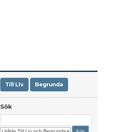
era
Om Till Liv/Begrunda
Kontakt
Till Liv
Begrunda
Sök
Search
for: