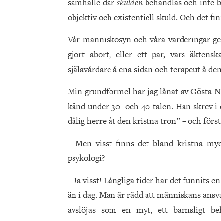
samhälle där
skulden
behandlas och inte ba
objektiv och existentiell skuld. Och det fin
Vår människosyn och våra värderingar ge
gjort abort, eller ett par, vars äktens
själavårdare å ena sidan och terapeut å de
Min grundformel har jag lånat av Gösta Ne
känd under 30- och 40-talen. Han skrev i 
dålig herre åt den kristna tron” – och först
– Men visst finns det bland kristna my
psykologi?
– Ja visst! Långliga tider har det funnits en
än i dag. Man är rädd att människans ansva
avslöjas som en myt, ett barnsligt beh