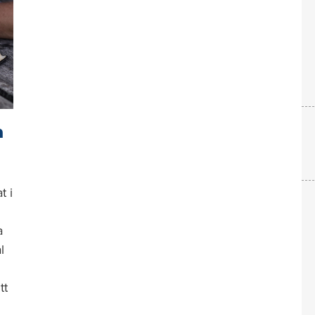
m
t i
a
l
tt