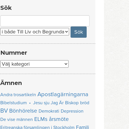
Sök
Search
for:
Nummer
Nummer
Ämnen
Apostlagärningarna
Andra trosartikeln
Bibelstudium • Jesu sju Jag Är
Biskop
bröd
BV
Bönhörelse
Demokrati
Depression
ELMs årsmöte
De vise männen
Familj
Eritreanska församlingen i Stockholm