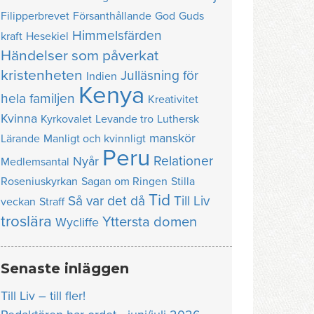
Filipperbrevet
Försanthållande
God
Guds
Himmelsfärden
kraft
Hesekiel
Händelser som påverkat
kristenheten
Julläsning för
Indien
Kenya
hela familjen
Kreativitet
Kvinna
Kyrkovalet
Levande tro
Luthersk
manskör
Lärande
Manligt och kvinnligt
Peru
Relationer
Nyår
Medlemsantal
Roseniuskyrkan
Sagan om Ringen
Stilla
Tid
Så var det då
Till Liv
veckan
Straff
troslära
Yttersta domen
Wycliffe
Senaste inläggen
Till Liv – till fler!