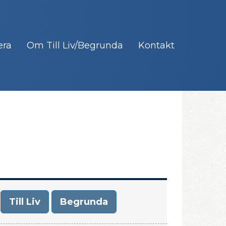
era
Om Till Liv/Begrunda
Kontakt
Till Liv
Begrunda