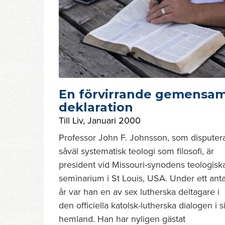
En förvirrande gemensa
deklaration
Till Liv
,
Januari 2000
Professor John F. Johnsson, som disputera
såväl systematisk teologi som filosofi, är
president vid Missouri-synodens teologisk
seminarium i St Louis, USA. Under ett anta
år var han en av sex lutherska deltagare i
den officiella katolsk-lutherska dialogen i si
hemland. Han har nyligen gästat