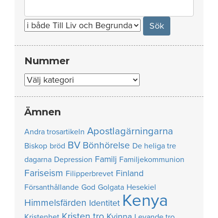
Search
for:
Nummer
Nummer
Ämnen
Apostlagärningarna
Andra trosartikeln
BV
Bönhörelse
Biskop
bröd
De heliga tre
Familj
dagarna
Depression
Familjekommunion
Fariseism
Finland
Filipperbrevet
Försanthållande
God
Golgata
Hesekiel
Kenya
Himmelsfärden
Identitet
Kristen tro
Kvinna
Kristenhet
Levande tro