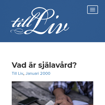
Skip
to
Toggl
content
navig
Vad är själavård?
Till Liv
,
Januari 2000