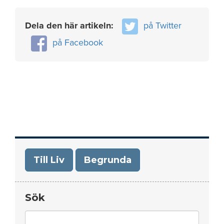
Dela den här artikeln:
på Twitter
på Facebook
Till Liv
Begrunda
Sök
Search