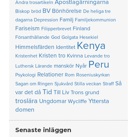
Apostlagärningarna
Andra trosartikeln
BV
Bönhörelse
Biskop
bröd
De heliga tre
Familj
dagarna
Depression
Familjekommunion
Fariseism
Finland
Filipperbrevet
Försanthållande
God
Golgata
Hesekiel
Kenya
Himmelsfärden
Identitet
Kristen tro
Kvinna
Kristenhet
Levande tro
Peru
manskör
Nyår
Luthersk
Lärande
Relationer
Psykologi
Rom
Roseniuskyrkan
Så
Sagan om Ringen
Sjukvård
Stilla veckan
Straff
Tid
var det då
Till Liv
Trons grund
troslära
Yttersta
Ungdomar
Wycliffe
domen
Senaste inläggen