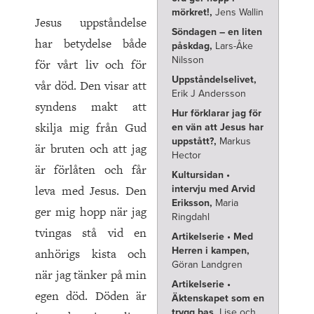
mörkret!,
Jens Wallin
Jesus uppståndelse
Söndagen – en liten
har betydelse både
påskdag,
Lars-Åke
Nilsson
för vårt liv och för
Uppståndelselivet,
vår död. Den visar att
Erik J Andersson
syndens makt att
Hur förklarar jag för
skilja mig från Gud
en vän att Jesus har
uppstått?,
Markus
är bruten och att jag
Hector
är förlåten och får
Kultursidan •
leva med Jesus. Den
intervju med Arvid
Eriksson,
Maria
ger mig hopp när jag
Ringdahl
tvingas stå vid en
Artikelserie • Med
Herren i kampen,
anhörigs kista och
Göran Landgren
när jag tänker på min
Artikelserie •
egen död. Döden är
Äktenskapet som en
trygg bas,
Lise och