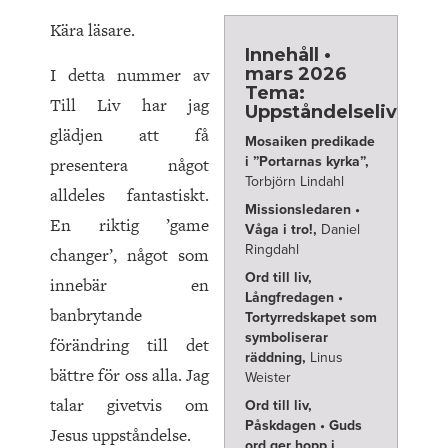
Kära läsare.
Innehåll •
I detta nummer av
mars 2026
Tema:
Till Liv har jag
Uppståndelseliv
glädjen att få
Mosaiken predikade
presentera något
i ”Portarnas kyrka”,
Torbjörn Lindahl
alldeles fantastiskt.
Missionsledaren •
En riktig ’game
Våga i tro!,
Daniel
Ringdahl
changer’, något som
Ord till liv,
innebär en
Långfredagen •
banbrytande
Tortyrredskapet som
symboliserar
förändring till det
räddning,
Linus
bättre för oss alla. Jag
Weister
talar givetvis om
Ord till liv,
Påskdagen • Guds
Jesus uppståndelse.
ord ger hopp i