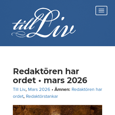
Skip
to
Toggl
content
navig
Redaktören har
ordet • mars 2026
Till Liv
,
Mars 2026
• Ämnen:
Redaktören har
ordet
,
Redaktörstankar