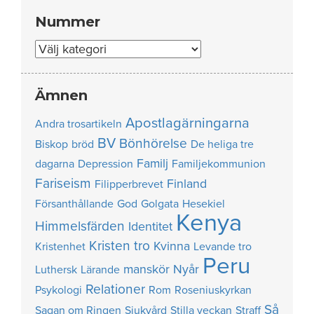
Nummer
Nummer
Ämnen
Apostlagärningarna
Andra trosartikeln
BV
Bönhörelse
Biskop
bröd
De heliga tre
Familj
dagarna
Depression
Familjekommunion
Fariseism
Finland
Filipperbrevet
Försanthållande
God
Golgata
Hesekiel
Kenya
Himmelsfärden
Identitet
Kristen tro
Kvinna
Kristenhet
Levande tro
Peru
manskör
Nyår
Luthersk
Lärande
Relationer
Psykologi
Rom
Roseniuskyrkan
Så
Sagan om Ringen
Sjukvård
Stilla veckan
Straff