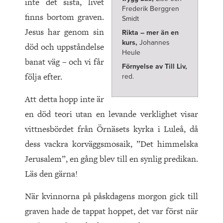
inte det sista, livet
Frederik Berggren
finns bortom graven.
Smidt
Jesus har genom sin
Rikta – mer än en
kurs,
Johannes
död och uppståndelse
Heule
banat väg – och vi får
Förnyelse av Till Liv,
följa efter.
red.
Att detta hopp inte är
en död teori utan en levande verklighet visar
vittnesbördet från Örnäsets kyrka i Luleå, då
dess vackra korväggsmosaik, ”Det himmelska
Jerusalem”, en gång blev till en synlig predikan.
Läs den gärna!
När kvinnorna på påskdagens morgon gick till
graven hade de tappat hoppet, det var först när