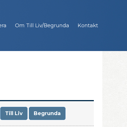
era
Om Till Liv/Begrunda
Kontakt
Till Liv
Begrunda