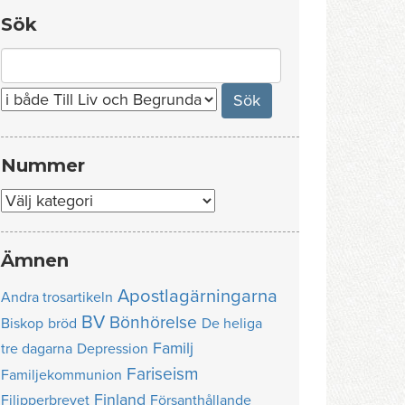
Sök
Search
for:
Nummer
Nummer
Ämnen
Apostlagärningarna
Andra trosartikeln
BV
Bönhörelse
Biskop
bröd
De heliga
Familj
tre dagarna
Depression
Fariseism
Familjekommunion
Finland
Filipperbrevet
Försanthållande