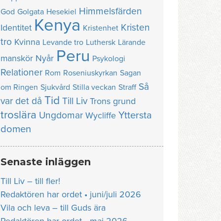
Himmelsfärden
God
Golgata
Hesekiel
Kenya
Kristen
Identitet
Kristenhet
tro
Kvinna
Levande tro
Luthersk
Lärande
Peru
manskör
Nyår
Psykologi
Relationer
Rom
Roseniuskyrkan
Sagan
Så
om Ringen
Sjukvård
Stilla veckan
Straff
Tid
var det då
Till Liv
Trons grund
troslära
Yttersta
Ungdomar
Wycliffe
domen
Senaste inläggen
Till Liv – till fler!
Redaktören har ordet • juni/juli 2026
Vila och leva – till Guds ära