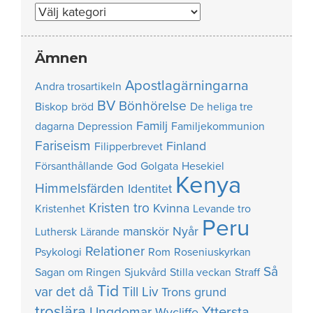
Nummer
Ämnen
Apostlagärningarna
Andra trosartikeln
BV
Bönhörelse
Biskop
bröd
De heliga tre
Familj
dagarna
Depression
Familjekommunion
Fariseism
Finland
Filipperbrevet
Försanthållande
God
Golgata
Hesekiel
Kenya
Himmelsfärden
Identitet
Kristen tro
Kvinna
Kristenhet
Levande tro
Peru
manskör
Nyår
Luthersk
Lärande
Relationer
Psykologi
Rom
Roseniuskyrkan
Så
Sagan om Ringen
Sjukvård
Stilla veckan
Straff
Tid
var det då
Till Liv
Trons grund
troslära
Yttersta
Ungdomar
Wycliffe