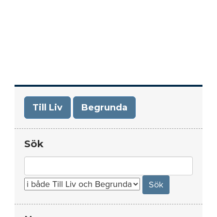
Till Liv
Begrunda
Sök
Search
for: