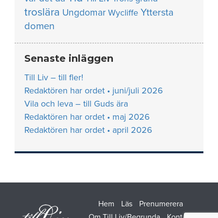
troslära
Yttersta
Ungdomar
Wycliffe
domen
Senaste inläggen
Till Liv – till fler!
Redaktören har ordet • juni/juli 2026
Vila och leva – till Guds ära
Redaktören har ordet • maj 2026
Redaktören har ordet • april 2026
Hem
Läs
Prenumerera
Om Till Liv/Begrunda
Kontakt