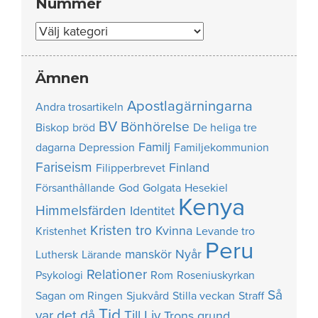
Nummer
Nummer
Ämnen
Apostlagärningarna
Andra trosartikeln
BV
Bönhörelse
Biskop
bröd
De heliga tre
Familj
dagarna
Depression
Familjekommunion
Fariseism
Finland
Filipperbrevet
Försanthållande
God
Golgata
Hesekiel
Kenya
Himmelsfärden
Identitet
Kristen tro
Kvinna
Kristenhet
Levande tro
Peru
manskör
Nyår
Luthersk
Lärande
Relationer
Psykologi
Rom
Roseniuskyrkan
Så
Sagan om Ringen
Sjukvård
Stilla veckan
Straff
Tid
var det då
Till Liv
Trons grund