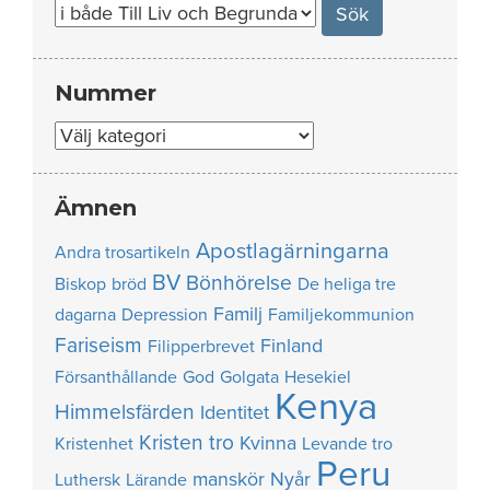
Nummer
Nummer
Ämnen
Apostlagärningarna
Andra trosartikeln
BV
Bönhörelse
Biskop
bröd
De heliga tre
Familj
dagarna
Depression
Familjekommunion
Fariseism
Finland
Filipperbrevet
Försanthållande
God
Golgata
Hesekiel
Kenya
Himmelsfärden
Identitet
Kristen tro
Kvinna
Kristenhet
Levande tro
Peru
manskör
Nyår
Luthersk
Lärande