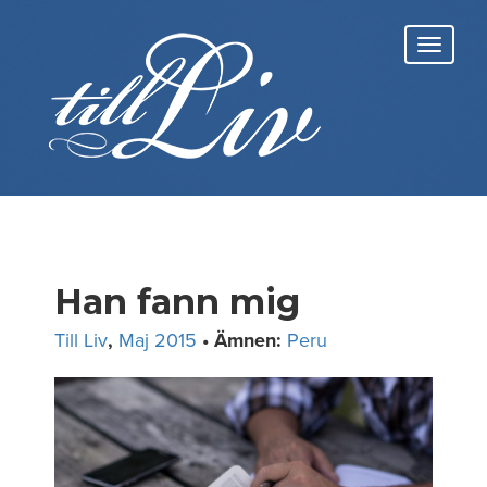
Skip
to
Toggl
content
navig
Han fann mig
Till Liv
,
Maj 2015
• Ämnen:
Peru