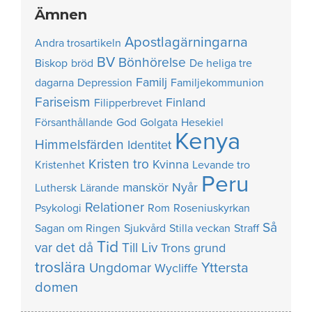
Ämnen
Apostlagärningarna
Andra trosartikeln
BV
Bönhörelse
Biskop
bröd
De heliga tre
Familj
dagarna
Depression
Familjekommunion
Fariseism
Finland
Filipperbrevet
Försanthållande
God
Golgata
Hesekiel
Kenya
Himmelsfärden
Identitet
Kristen tro
Kvinna
Kristenhet
Levande tro
Peru
manskör
Nyår
Luthersk
Lärande
Relationer
Psykologi
Rom
Roseniuskyrkan
Så
Sagan om Ringen
Sjukvård
Stilla veckan
Straff
Tid
var det då
Till Liv
Trons grund
troslära
Yttersta
Ungdomar
Wycliffe
domen