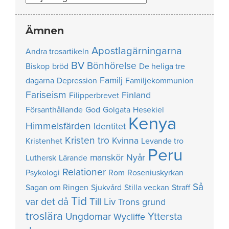
Ämnen
Apostlagärningarna
Andra trosartikeln
BV
Bönhörelse
Biskop
bröd
De heliga tre
Familj
dagarna
Depression
Familjekommunion
Fariseism
Finland
Filipperbrevet
Försanthållande
God
Golgata
Hesekiel
Kenya
Himmelsfärden
Identitet
Kristen tro
Kvinna
Kristenhet
Levande tro
Peru
manskör
Nyår
Luthersk
Lärande
Relationer
Psykologi
Rom
Roseniuskyrkan
Så
Sagan om Ringen
Sjukvård
Stilla veckan
Straff
Tid
var det då
Till Liv
Trons grund
troslära
Yttersta
Ungdomar
Wycliffe