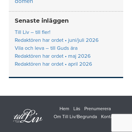
domen
Senaste inläggen
Till Liv – till fler!
Redaktören har ordet • juni/juli 2026
Vila och leva – till Guds ära
Redaktören har ordet • maj 2026
Redaktören har ordet • april 2026
Hem
Läs
Prenumerera
Om Till Liv/Begrunda
Kontakt