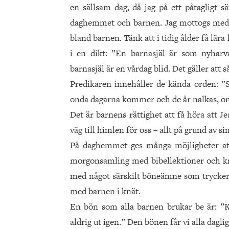
en sällsam dag, då jag på ett påtagligt s
daghemmet och barnen. Jag mottogs med 
bland barnen. Tänk att i tidig ålder få lär
i en dikt: ”En barnasjäl är som nyharv
barnasjäl är en vårdag blid. Det gäller att s
Predikaren innehåller de kända orden: ”S
onda dagarna kommer och de år nalkas, om v
Det är barnens rättighet att få höra att J
väg till himlen för oss – allt på grund av si
På daghemmet ges många möjligheter att 
morgonsamling med bibellektioner och kr
med något särskilt böneämne som trycker d
med barnen i knät.
En bön som alla barnen brukar be är: ”Kä
aldrig ut igen.” Den bönen får vi alla dagli