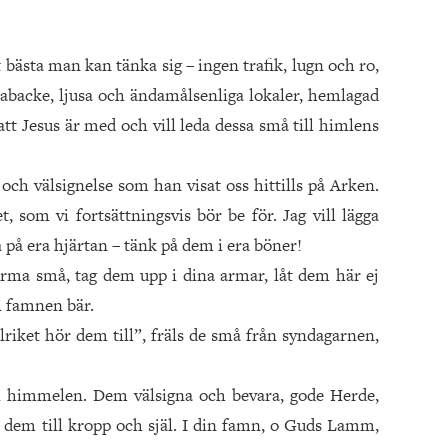
bästa man kan tänka sig – ingen trafik, lugn och ro,
lkabacke, ljusa och ändamålsenliga lokaler, hemlagad
tt Jesus är med och vill leda dessa små till himlens
och välsignelse som han visat oss hittills på Arken.
 som vi fortsättningsvis bör be för. Jag vill lägga
 på era hjärtan – tänk på dem i era böner!
 arma små, tag dem upp i dina armar, låt dem här ej
 i famnen bär.
riket hör dem till”, fräls de små från syndagarnen,
l himmelen. Dem välsigna och bevara, gode Herde,
da dem till kropp och själ. I din famn, o Guds Lamm,