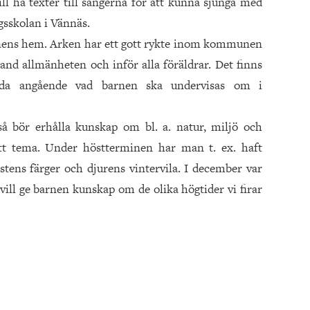
ll ha texter till sångerna för att kunna sjunga med
gsskolan i Vännäs.
arnens hem. Arken har ett gott rykte inom kommunen
bland allmänheten och inför alla föräldrar. Det finns
ida angående vad barnen ska undervisas om i
å bör erhålla kunskap om bl. a. natur, miljö och
tt tema. Under höstterminen har man t. ex. haft
tens färger och djurens vintervila. I december var
ill ge barnen kunskap om de olika högtider vi firar