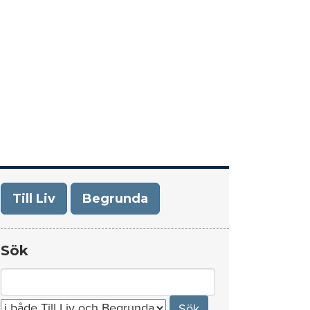
era
Om Till Liv/Begrunda
Kontakt
Till Liv
Begrunda
Sök
Search
for: