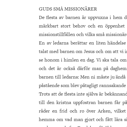
GUDS SMÅ MISSIONÄRER
De flesta av barnen är uppvuxna i hem dä
märkbart stort behov och en öppenhet 
missionstillfällen och vilka små missionär
En av ledarna berättar en liten händel
talat med barnen om Jesus och om att vi i
se honom i himlen en dag. Vi ska tala om
och det är också därför man på daghemmet
barnen till ledarna: Men ni måste ju ändå 
påstående som blev påtagligt rannsakande 
Trots att de flesta inte själva är bekänna
till den kristna uppfostran barnen får p
råder en frid och ro över Arken, vilket
hemma om vad man gjort och fått lära s