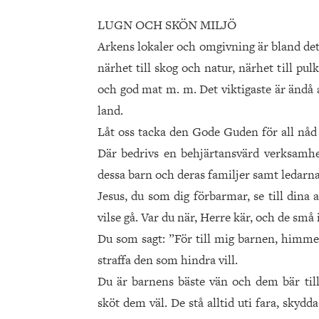
LUGN OCH SKÖN MILJÖ
Arkens lokaler och omgivning är bland det 
närhet till skog och natur, närhet till pu
och god mat m. m. Det viktigaste är ändå a
land.
Låt oss tacka den Gode Guden för all nåd 
Där bedrivs en behjärtansvärd verksamhet,
dessa barn och deras familjer samt ledarna
Jesus, du som dig förbarmar, se till dina
vilse gå. Var du när, Herre kär, och de små
Du som sagt: ”För till mig barnen, himmel
straffa den som hindra vill.
Du är barnens bäste vän och dem bär til
sköt dem väl. De stå alltid uti fara, skyd