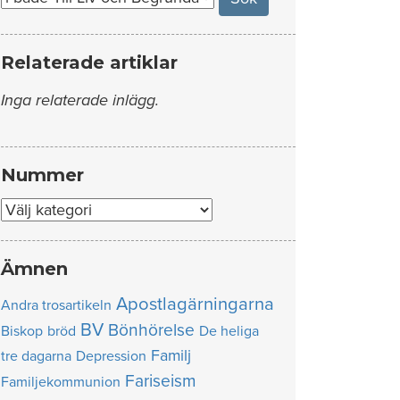
Relaterade artiklar
Inga relaterade inlägg.
Nummer
Nummer
Ämnen
Apostlagärningarna
Andra trosartikeln
BV
Bönhörelse
Biskop
bröd
De heliga
Familj
tre dagarna
Depression
Fariseism
Familjekommunion