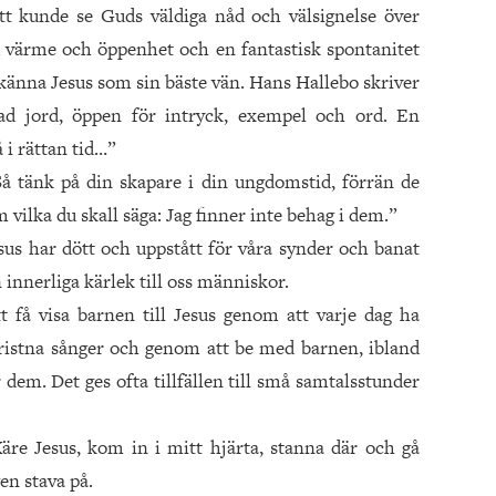
ätt kunde se Guds väldiga nåd och välsignelse över
värme och öppenhet och en fantastisk spontanitet
a känna Jesus som sin bäste vän. Hans Hallebo skriver
ad jord, öppen för intryck, exempel och ord. En
å i rättan tid…”
å tänk på din skapare i din ungdomstid, förrän de
ilka du skall säga: Jag finner inte behag i dem.”
esus har dött och uppstått för våra synder och banat
n innerliga kärlek till oss människor.
få visa barnen till Jesus genom att varje dag ha
istna sånger och genom att be med barnen, ibland
em. Det ges ofta tillfällen till små samtalsstunder
re Jesus, kom in i mitt hjärta, stanna där och gå
gen stava på.