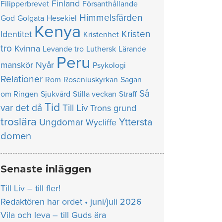
Finland
Filipperbrevet
Försanthållande
Himmelsfärden
God
Golgata
Hesekiel
Kenya
Kristen
Identitet
Kristenhet
tro
Kvinna
Levande tro
Luthersk
Lärande
Peru
manskör
Nyår
Psykologi
Relationer
Rom
Roseniuskyrkan
Sagan
Så
om Ringen
Sjukvård
Stilla veckan
Straff
Tid
var det då
Till Liv
Trons grund
troslära
Yttersta
Ungdomar
Wycliffe
domen
Senaste inläggen
Till Liv – till fler!
Redaktören har ordet • juni/juli 2026
Vila och leva – till Guds ära