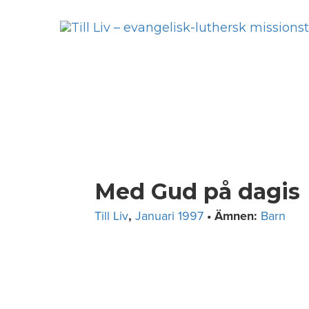
Skip
to
content
Med Gud på dagis
Till Liv
,
Januari 1997
• Ämnen:
Barn