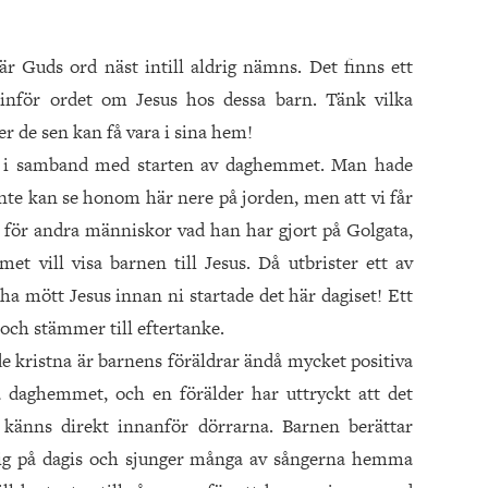
r Guds ord näst intill aldrig nämns. Det finns ett
inför ordet om Jesus hos dessa barn. Tänk vilka
er de sen kan få vara i sina hem!
se i samband med starten av daghemmet. Man hade
nte kan se honom här nere på jorden, men att vi får
 för andra människor vad han har gjort på Golgata,
 vill visa barnen till Jesus. Då utbrister ett av
ha mött Jesus innan ni startade det här dagiset! Ett
och stämmer till eftertanke.
nde kristna är barnens föräldrar ändå mycket positiva
å daghemmet, och en förälder har uttryckt att det
 känns direkt innanför dörrarna. Barnen berättar
ig på dagis och sjunger många av sångerna hemma