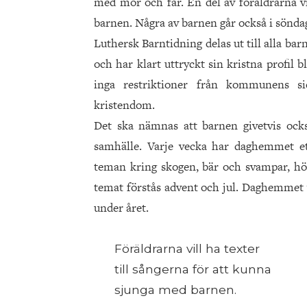
med mor och far. En del av föräldrarna vi
barnen. Några av barnen går också i sönda
Luthersk Barntidning delas ut till alla b
och har klart uttryckt sin kristna profil 
inga restriktioner från kommunens s
kristendom.
Det ska nämnas att barnen givetvis ocks
samhälle. Varje vecka har daghemmet e
teman kring skogen, bär och svampar, hös
temat förstås advent och jul. Daghemmet v
under året.
Föräldrarna vill ha texter
till sångerna för att kunna
sjunga med barnen.