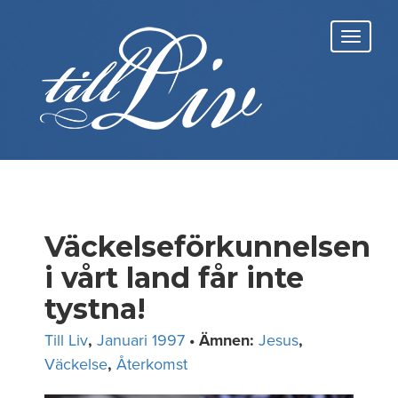
Skip
to
Toggl
content
navig
Väckelseförkunnelsen
i vårt land får inte
tystna!
Till Liv
,
Januari 1997
• Ämnen:
Jesus
,
Väckelse
,
Återkomst