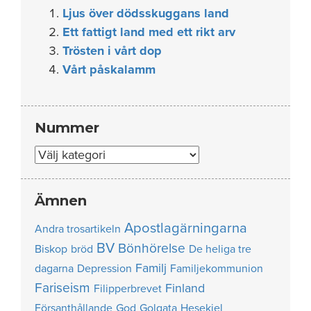
Ljus över dödsskuggans land
Ett fattigt land med ett rikt arv
Trösten i vårt dop
Vårt påskalamm
Nummer
Nummer
Ämnen
Apostlagärningarna
Andra trosartikeln
BV
Bönhörelse
Biskop
bröd
De heliga tre
Familj
dagarna
Depression
Familjekommunion
Fariseism
Finland
Filipperbrevet
Försanthållande
God
Golgata
Hesekiel