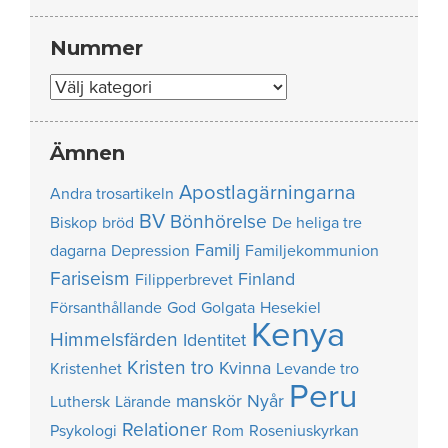
Nummer
Nummer
Ämnen
Apostlagärningarna
Andra trosartikeln
BV
Bönhörelse
Biskop
bröd
De heliga tre
Familj
dagarna
Depression
Familjekommunion
Fariseism
Finland
Filipperbrevet
Försanthållande
God
Golgata
Hesekiel
Kenya
Himmelsfärden
Identitet
Kristen tro
Kvinna
Kristenhet
Levande tro
Peru
manskör
Nyår
Luthersk
Lärande
Relationer
Psykologi
Rom
Roseniuskyrkan