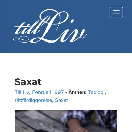
Skip
to
Toggl
content
navig
Saxat
Till Liv
,
Februari 1997
• Ämnen:
Teologi
,
rättfärdiggörelse
,
Saxat