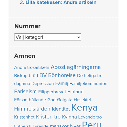
Lilla katekesen: Andra artikeln
Nummer
Nummer
Ämnen
Apostlagärningarna
Andra trosartikeln
BV
Bönhörelse
Biskop
bröd
De heliga tre
Familj
dagarna
Depression
Familjekommunion
Fariseism
Finland
Filipperbrevet
Försanthållande
God
Golgata
Hesekiel
Kenya
Himmelsfärden
Identitet
Kristen tro
Kvinna
Kristenhet
Levande tro
Peru
manskör
Nyår
Luthersk
Lärande