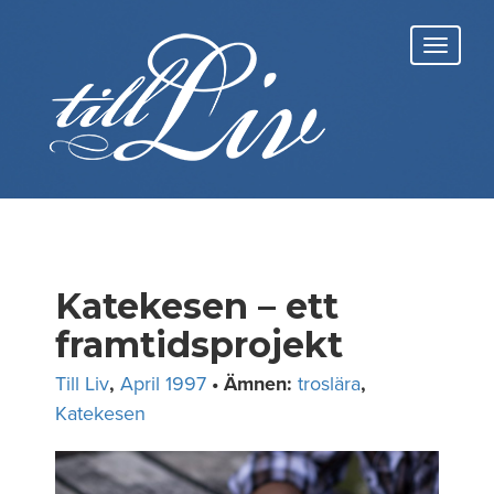
Skip
to
Toggl
content
navig
Katekesen – ett
framtidsprojekt
Till Liv
,
April 1997
• Ämnen:
troslära
,
Katekesen