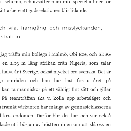
at schema, och avsätter man inte speciella tider för
sitt arbete att gudsrelationen blir lidande.
ch vila, framgång och misslyckanden,
ustration…
a jag träffa min kollega i Malmö, Obi Eze, och SESG
 en 2.03 m lång afrikan från Nigeria, som talar
t halvt år i Sverige, också mycket bra svenska. Det är
a områden och han har läst första året på
kan ta människor på ett väldigt fint sätt och gillar
 På teamträffen ska vi kolla upp arbetsläget och
Nu framåt vårkanten har många av gymnasieklasserna
l kristendomen. Därför blir det här och var också
kade ut i början av höstterminen om att slå oss en