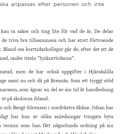
 ska anpassas efter personen och inte
an ta saker och ting lite för vad de är. De delar
de trivs bra tillsammans och har stort förtroende
Bland oss korttidarkollegor går de, efter det att de
med, under titeln ”lyxkorttidarna”.
nstad, men de har också uppgifter i Hjärsåslilla
inge samt nu och då på Breanäs. Som ett tryggt stöd
arsson, som ägnar en del av sin tid åt handledning
 ut på skolorna ibland.
on och Bengt Sörensen i nordvästra Skåne. Johan har
ndigt har han av olika anledningar tvingats byta
a termin som han fått någorlunda ordning på sin