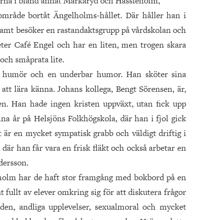
erna i bland annat Markaryd och Hässleholm,
område bortåt Ängelholms-hållet. Där håller han i
amt besöker en rastandaktsgrupp på vårdskolan och
eter Café Engel och har en liten, men trogen skara
och småprata lite.
e humör och en underbar humor. Han sköter sina
 att lära känna. Johans kollega, Bengt Sörensen, är,
egen. Han hade ingen kristen uppväxt, utan fick upp
na år på Helsjöns Folkhögskola, där han i fjol gick
är en mycket sympatisk grabb och väldigt driftig i
där han får vara en frisk fläkt och också arbetar en
dersson.
lholm har de haft stor framgång med bokbord på en
 fullt av elever omkring sig för att diskutera frågor
lden, andliga upplevelser, sexualmoral och mycket