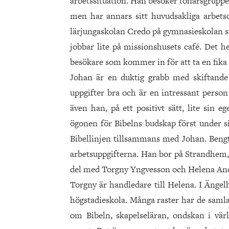
arbetssituation. Han besöker tonårsgrupp
men har annars sitt huvudsakliga arbets
lärjungaskolan Credo på gymnasieskolan s
jobbar lite på missionshusets café. Det h
besökare som kommer in för att ta en fika 
Johan är en duktig grabb med skiftand
uppgifter bra och är en intressant person
även han, på ett positivt sätt, lite sin 
ögonen för Bibelns budskap först under si
Bibellinjen tillsammans med Johan. Bengt 
arbetsuppgifterna. Han bor på Strandhem, 
del med Torgny Yngvesson och Helena An
Torgny är handledare till Helena. I Änge
högstadieskola. Många raster har de samlat
om Bibeln, skapelseläran, ondskan i vär