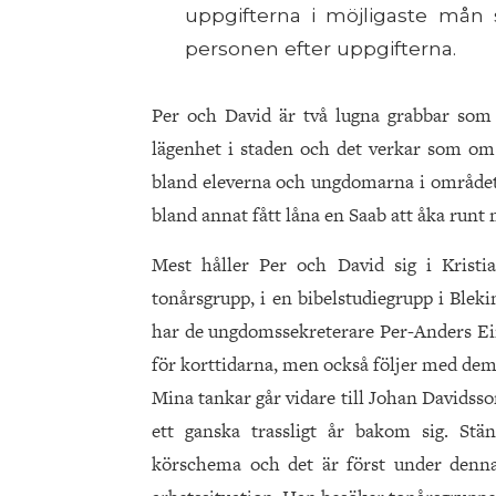
uppgifterna i möjligaste mån
personen efter uppgifterna.
Per och David är två lugna grabbar som k
lägenhet i staden och det verkar som om 
bland eleverna och ungdomarna i området. 
bland annat fått låna en Saab att åka runt 
Mest håller Per och David sig i Kristia
tonårsgrupp, i en bibelstudiegrupp i Blek
har de ungdomssekreterare Per-Anders Ein
för korttidarna, men också följer med dem
Mina tankar går vidare till Johan Davidss
ett ganska trassligt år bakom sig. Stä
körschema och det är först under denn