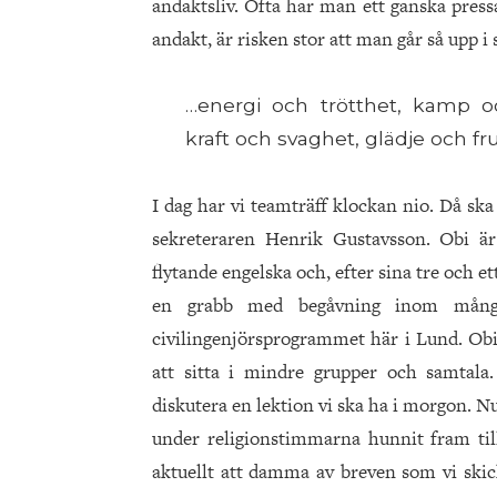
andaktsliv. Ofta har man ett ganska press
andakt, är risken stor att man går så upp i 
…energi och trötthet, kamp o
kraft och svaghet, glädje och fr
I dag har vi teamträff klockan nio. Då sk
sekreteraren Henrik Gustavsson. Obi är
flytande engelska och, efter sina tre och et
en grabb med begåvning inom mång
civilingenjörsprogrammet här i Lund. Obi 
att sitta i mindre grupper och samtala.
diskutera en lektion vi ska ha i morgon. 
under religionstimmarna hunnit fram til
aktuellt att damma av breven som vi skic