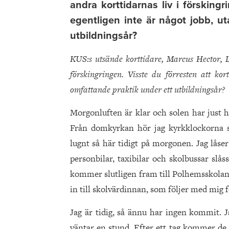
andra korttidarnas liv i förskingr
egentligen inte är något jobb, u
utbildningsår?
KUS:s utsände korttidare, Marcus Hector, L
förskingringen. Visste du förresten att kor
omfattande praktik under ett utbildningsår?
Morgonluften är klar och solen har just h
Från domkyrkan hör jag kyrkklockorna s
lugnt så här tidigt på morgonen. Jag låse
personbilar, taxibilar och skolbussar slå
kommer slutligen fram till Polhemsskolan. 
in till skolvärdinnan, som följer med mig f
Jag är tidig, så ännu har ingen kommit. 
väntar en stund. Efter ett tag kommer de så