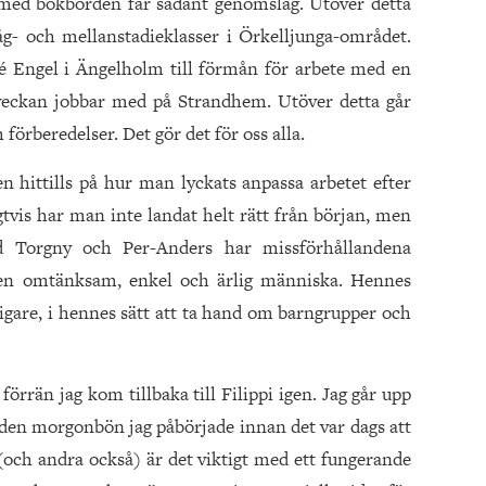
med bokborden får sådant genomslag. Utöver detta
åg- och mellanstadieklasser i Örkelljunga-området.
é Engel i Ängelholm till förmån för arbete med en
veckan jobbar med på Strandhem. Utöver detta går
 förberedelser. Det gör det för oss alla.
n hittills på hur man lyckats anpassa arbetet efter
tvis har man inte landat helt rätt från början, men
 Torgny och Per-Anders har missförhållandena
r en omtänksam, enkel och ärlig människa. Hennes
digare, i hennes sätt att ta hand om barngrupper och
förrän jag kom tillbaka till Filippi igen. Jag går upp
a den morgonbön jag påbörjade innan det var dags att
 (och andra också) är det viktigt med ett fungerande