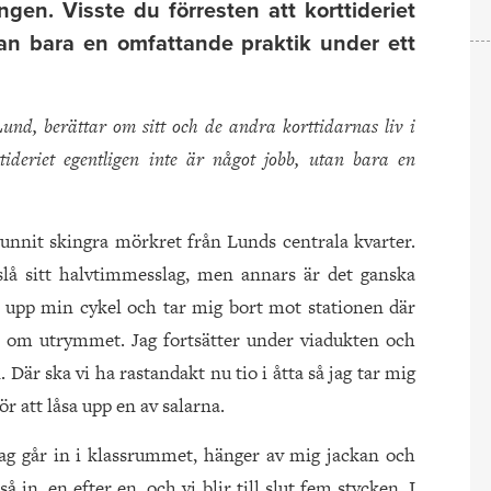
ingen. Visste du förresten att korttideriet
tan bara en omfattande praktik under ett
und, berättar om sitt och de andra korttidarnas liv i
ttideriet egentligen inte är något jobb, utan bara en
unnit skingra mörkret från Lunds centrala kvarter.
lå sitt halvtimmesslag, men annars är det ganska
r upp min cykel och tar mig bort mot stationen där
ss om utrymmet. Jag fortsätter under viadukten och
Där ska vi ha rastandakt nu tio i åtta så jag tar mig
ör att låsa upp en av salarna.
Jag går in i klassrummet, hänger av mig jackan och
 in, en efter en, och vi blir till slut fem stycken. I