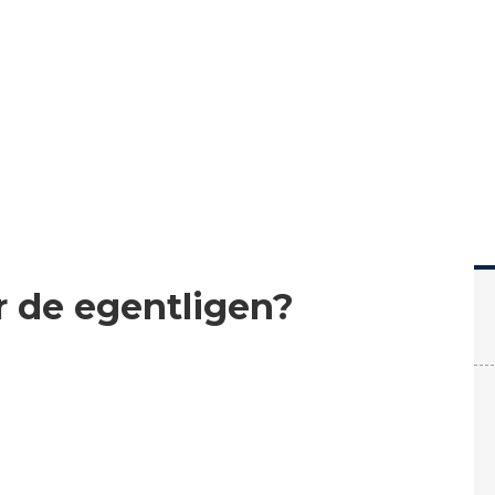
Hem
Läs
Prenumer
är de egentligen?