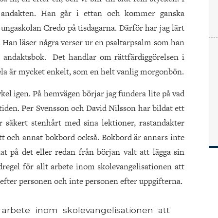
i andakten. Han går i ettan och kommer ganska
jungaskolan Credo på tisdagarna. Därför har jag lärt
 Han läser några verser ur en psaltarpsalm som han
 andaktsbok. Det handlar om rättfärdiggörelsen i
 hela är mycket enkelt, som en helt vanlig morgonbön.
cykel igen. På hemvägen börjar
jag fundera lite på vad
 tiden. Per Svensson och David Nilsson har bildat ett
 säkert stenhårt med sina lektioner, rastandakter
 ett och annat bokbord också. Bokbord är annars inte
nat på det eller redan från början valt att lägga sin
dregel för allt arbete inom skolevangelisationen att
efter personen och inte personen efter uppgifterna.
 arbete inom skolevangelisationen att