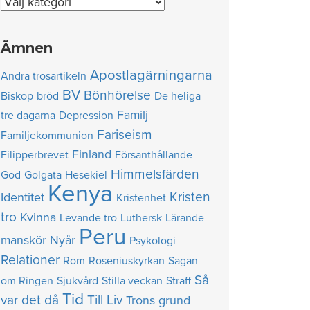
Nummer
Ämnen
Apostlagärningarna
Andra trosartikeln
BV
Bönhörelse
Biskop
bröd
De heliga
Familj
tre dagarna
Depression
Fariseism
Familjekommunion
Finland
Filipperbrevet
Försanthållande
Himmelsfärden
God
Golgata
Hesekiel
Kenya
Kristen
Identitet
Kristenhet
tro
Kvinna
Levande tro
Luthersk
Lärande
Peru
manskör
Nyår
Psykologi
Relationer
Rom
Roseniuskyrkan
Sagan
Så
om Ringen
Sjukvård
Stilla veckan
Straff
Tid
var det då
Till Liv
Trons grund