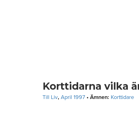
Skip
to
content
Korttidarna vilka 
Till Liv
,
April 1997
• Ämnen:
Korttidare