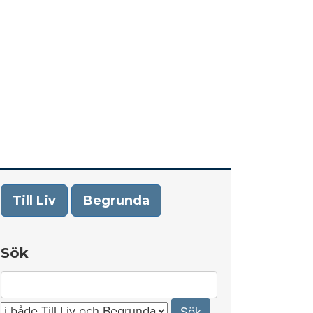
era
Om Till Liv/Begrunda
Kontakt
Till Liv
Begrunda
Sök
Search
for: