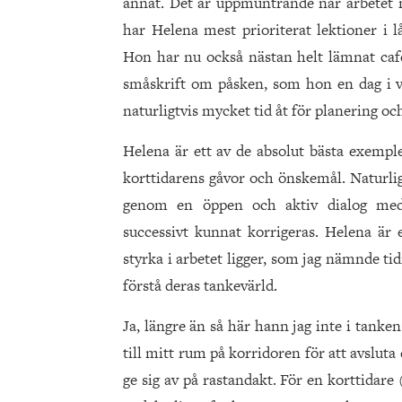
annat. Det är uppmuntrande när arbetet 
har Helena mest prioriterat lektioner i l
Hon har nu också nästan helt lämnat caf
småskrift om påsken, som hon en dag i 
naturligtvis mycket tid åt för planering och
Helena är ett av de absolut bästa exemple
korttidarens gåvor och önskemål. Naturlig
genom en öppen och aktiv dialog med
successivt kunnat korrigeras. Helena ä
styrka i arbetet ligger, som jag nämnde ti
förstå deras tankevärld.
Ja, längre än så här hann jag inte i tanken 
till mitt rum på korridoren för att avslut
ge sig av på rastandakt. För en korttidare