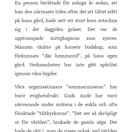
En person berättade för många år sedan, att
han den närmaste tiden efter det att tältet stått
på hans gård, hade sett ett stort kors avteckna
sig i det daggvåta gräset. Det var de
upptrampade mittgångarna som syntes.
Mannen tänkte på korsets budskap, som
förkunnats ”där hemmavid”, på hans egen
gård. Verksamheten har inte gått spårlöst
igenom våra bygder.
Våra organisationers ”sommarmission” har
burit evighetsfrukt. Guds Ande har varit
närvarande under mötena i de enkla och ofta
föraktade ”tältkyrkorna”. ”Det ser så skröpligt
ut för världen”, brukade de gamle säga. Det
hade de rätt i, men de visste också, vad världen