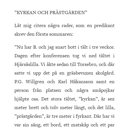
”KYRKAN OCH PRÄSTGÅRDEN”
Låt mig citera några rader, som en predikant
skrev den första sommaren:
”Nu har B. och jag snart bott i tält i tre veckor.
Dagen efter konferensen tog vi ned tältet i
Hjärsåslilla. Vi åkte sedan till Torsebro, och där
satte vi upp det på en gräsbevuxen skolgård.
P.G. Willgren och Karl Håkansson samt en
person från platsen och några småpojkar
hjälpte oss. Det stora tältet, ”kyrkan”, är sex
meter brett och tolv meter långt, och det lilla,
”prästgården”, är tre meter i fyrkant. Där har vi
var sin säng, ett bord, ett matskåp och ett par