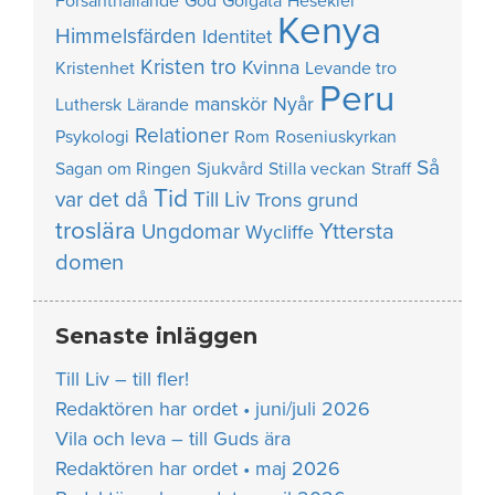
Försanthållande
God
Golgata
Hesekiel
Kenya
Himmelsfärden
Identitet
Kristen tro
Kvinna
Kristenhet
Levande tro
Peru
manskör
Nyår
Luthersk
Lärande
Relationer
Psykologi
Rom
Roseniuskyrkan
Så
Sagan om Ringen
Sjukvård
Stilla veckan
Straff
Tid
var det då
Till Liv
Trons grund
troslära
Yttersta
Ungdomar
Wycliffe
domen
Senaste inläggen
Till Liv – till fler!
Redaktören har ordet • juni/juli 2026
Vila och leva – till Guds ära
Redaktören har ordet • maj 2026