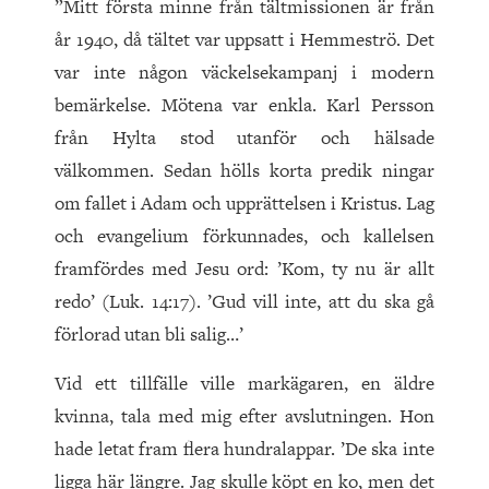
”Mitt första minne från tältmissionen är från
år 1940, då tältet var uppsatt i Hemmeströ. Det
var inte någon väckelsekampanj i modern
bemärkelse. Mötena var enkla. Karl Persson
från Hylta stod utanför och hälsade
välkommen. Sedan hölls korta predik ningar
om fallet i Adam och upprättelsen i Kristus. Lag
och evangelium förkunnades, och kallelsen
framfördes med Jesu ord: ’Kom, ty nu är allt
redo’ (Luk. 14:17). ’Gud vill inte, att du ska gå
förlorad utan bli salig…’
Vid ett tillfälle ville markägaren, en äldre
kvinna, tala med mig efter avslutningen. Hon
hade letat fram flera hundralappar. ’De ska inte
ligga här längre. Jag skulle köpt en ko, men det