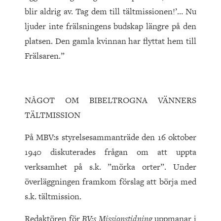
blir aldrig av. Tag dem till tältmissionen!’… Nu
ljuder inte frälsningens budskap längre på den
platsen. Den gamla kvinnan har flyttat hem till
Frälsaren.”
NÅGOT OM BIBELTROGNA VÄNNERS
TÄLTMISSION
På MBV:s styrelsesammanträde den 16 oktober
1940 diskuterades frågan om att uppta
verksamhet på s.k. ”mörka orter”. Under
överläggningen framkom förslag att börja med
s.k. tältmission.
Redaktören för
BV
:s Missionstidning
uppmanar i