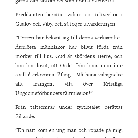
gärna samtala om det som hör Guds rike till.”
Predikanten berättar vidare om tältveckor i
Gualöv och Viby, och så följer utvärderingen:
”Herren har bekänt sig till denna verksamhet.
Återlösta människor har blivit förda från
mörker till ljus. Gud är skördens Herre, och
han har lovat, att Ordet från hans mun inte
skall återkomma fåfängt. Må hans välsignelse
allt framgent vila över Kristliga
Ungdomsförbundets tältmission!”
Från tältsomrar under fyrtiotalet berättas
följande:
”En natt kom en ung man och ropade på mig.