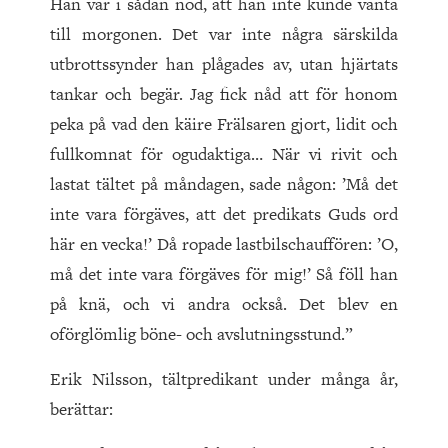
Han var i sådan nöd, att han inte kunde vänta
till morgonen. Det var inte några särskilda
utbrottssynder han plågades av, utan hjärtats
tankar och begär. Jag fick nåd att för honom
peka på vad den käire Frälsaren gjort, lidit och
fullkomnat för ogudaktiga… När vi rivit och
lastat tältet på måndagen, sade någon: ’Må det
inte vara förgäves, att det predikats Guds ord
här en vecka!’ Då ropade lastbilschauffören: ’O,
må det inte vara förgäves för mig!’ Så föll han
på knä, och vi andra också. Det blev en
oförglömlig böne- och avslutningsstund.”
Erik Nilsson, tältpredikant under många år,
berättar: