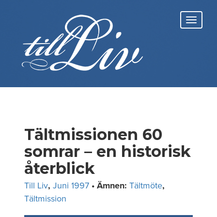
Skip
to
Toggl
content
navig
Tältmissionen 60
somrar – en historisk
återblick
Till Liv
,
Juni 1997
• Ämnen:
Tältmöte
,
Tältmission