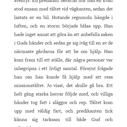
äventyr. En predikant berättar hur han en kväll
stod ensam med tältet vid vägkanten, sedan det
lastats av en bil. Hotande regnmoln hängde i
luften, och en storm började blåsa upp. Han
hade inget annat att göra än att anbefalla saken
i Guds händer och sedan ge sig iväg till en av de
närmaste gårdarna för att be om hjälp. Han
kom fram till ett ställe, där några personer var
inbegripna i ett livligt samtal. Försynt frågade
han om han kunde få hjälp med att resa
missionstältet. Jo visst, det skulle gå bra. Ett
helt gäng starka herrar följde med, och villiga
händer tog fatt i släggor och rep. Tältet kom
upp med väldig fart, och predikanten fick
känna sig tacksam till både Gud och