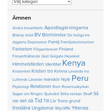
Nummer
Ämnen
Apostlagärningarna
Andra trosartikeln
BV
Bönhörelse
Biskop
bröd
De heliga tre
Familj
dagarna
Depression
Familjekommunion
Fariseism
Finland
Filipperbrevet
Försanthållande
God
Golgata
Hesekiel
Kenya
Himmelsfärden
Identitet
Kristen tro
Kvinna
Kristenhet
Levande tro
Peru
manskör
Nyår
Luthersk
Lärande
Relationer
Psykologi
Rom
Roseniuskyrkan
Så
Sagan om Ringen
Sjukvård
Stilla veckan
Straff
Tid
var det då
Till Liv
Trons grund
troslära
Yttersta
Ungdomar
Wycliffe