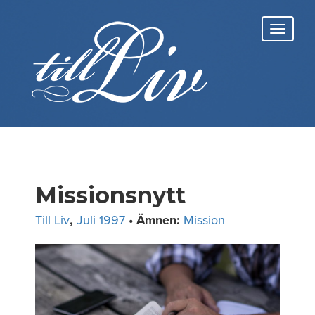
Skip
to
Toggl
content
navig
Missionsnytt
Till Liv
,
Juli 1997
• Ämnen:
Mission