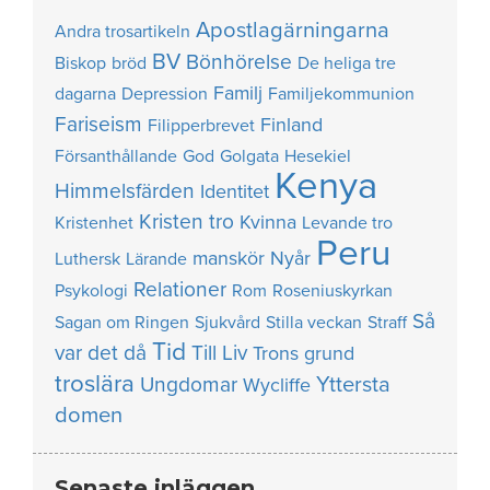
Apostlagärningarna
Andra trosartikeln
BV
Bönhörelse
Biskop
bröd
De heliga tre
Familj
dagarna
Depression
Familjekommunion
Fariseism
Finland
Filipperbrevet
Försanthållande
God
Golgata
Hesekiel
Kenya
Himmelsfärden
Identitet
Kristen tro
Kvinna
Kristenhet
Levande tro
Peru
manskör
Nyår
Luthersk
Lärande
Relationer
Psykologi
Rom
Roseniuskyrkan
Så
Sagan om Ringen
Sjukvård
Stilla veckan
Straff
Tid
var det då
Till Liv
Trons grund
troslära
Yttersta
Ungdomar
Wycliffe
domen
Senaste inläggen