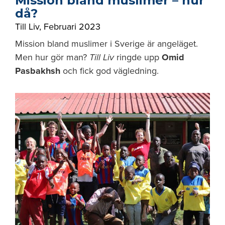
Mission bland muslimer – hur
då?
Till Liv
,
Februari 2023
Mission bland muslimer i Sverige är angeläget.
Men hur gör man?
Till Liv
ringde upp
Omid
Pasbakhsh
och fick god vägledning.