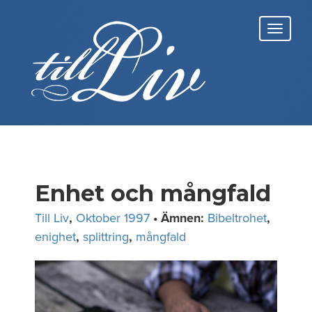
Skip
to
Toggl
content
navig
Enhet och mångfald
Till Liv
,
Oktober 1997
• Ämnen:
Bibeltrohet
,
enighet
,
splittring
,
mångfald