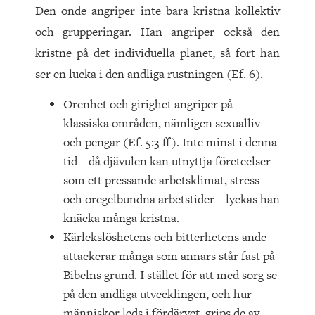
Den onde angriper inte bara kristna kollektiv
och grupperingar. Han angriper också den
kristne på det individuella planet, så fort han
ser en lucka i den andliga rustningen (Ef. 6).
Orenhet och girighet angriper på
klassiska områden, nämligen sexualliv
och pengar (Ef. 5:3 ff). Inte minst i denna
tid – då djävulen kan utnyttja företeelser
som ett pressande arbetsklimat, stress
och oregelbundna arbetstider – lyckas han
knäcka många kristna.
Kärlekslöshetens och bitterhetens ande
attackerar många som annars står fast på
Bibelns grund. I stället för att med sorg se
på den andliga utvecklingen, och hur
människor leds i fördärvet, grips de av