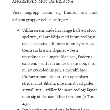
ANGREPPEN MOT DE KRISTNA
Vissa angrepp riktar sig framför allt mot
kristna grupper och riktningar:
Villfarelsens ande har länge haft ett stort
spelrum, till att börja med inom teologin,
och successivt allt mera inom kyrkorna.
Centrala kristna dogmer – Jesu
uppståndelse, jungfrufödelsen, Faderns
existens – sätts nu under diskussion, t. o.
m. av kyrkoledningen. I moralfrågor
försvarar man sådant som uppenbart
strider mot Bibeln, inte minst vad gäller
sexuallivet. I stället för sann teologi ägnar
man sig åt det som kliar i öronen (2 Tim.
4:3).
Det behövs en sund andlig kamp i det