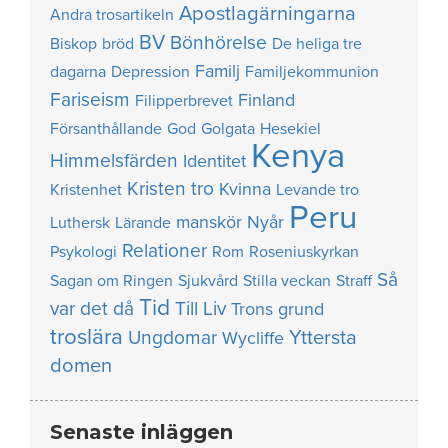
Apostlagärningarna
Andra trosartikeln
BV
Bönhörelse
Biskop
bröd
De heliga tre
Familj
dagarna
Depression
Familjekommunion
Fariseism
Finland
Filipperbrevet
Försanthållande
God
Golgata
Hesekiel
Kenya
Himmelsfärden
Identitet
Kristen tro
Kvinna
Kristenhet
Levande tro
Peru
manskör
Nyår
Luthersk
Lärande
Relationer
Psykologi
Rom
Roseniuskyrkan
Så
Sagan om Ringen
Sjukvård
Stilla veckan
Straff
Tid
var det då
Till Liv
Trons grund
troslära
Yttersta
Ungdomar
Wycliffe
domen
Senaste inläggen