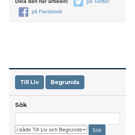
Dela den här artikeln:
på Twitter
på Facebook
Till Liv
Begrunda
Sök
Search
for: