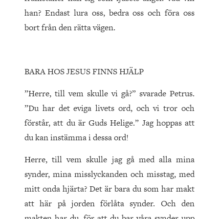
han? Endast lura oss, bedra oss och föra oss
bort från den rätta vägen.
BARA HOS JESUS FINNS HJÄLP
”Herre, till vem skulle vi gå?” svarade Petrus.
”Du har det eviga livets ord, och vi tror och
förstår, att du är Guds Helige.” Jag hoppas att
du kan instämma i dessa ord!
Herre, till vem skulle jag gå med alla mina
synder, mina misslyckanden och misstag, med
mitt onda hjärta? Det är bara du som har makt
att här på jorden förlåta synder. Och den
makten har du, för att du bar våra synder upp