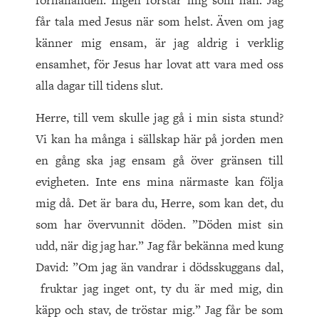
förhållanden. Ingen förstår mig som han. Jag
får tala med Jesus när som helst. Även om jag
känner mig ensam, är jag aldrig i verklig
ensamhet, för Jesus har lovat att vara med oss
alla dagar till tidens slut.
Herre, till vem skulle jag gå i min sista stund?
Vi kan ha många i sällskap här på jorden men
en gång ska jag ensam gå över gränsen till
evigheten. Inte ens mina närmaste kan följa
mig då. Det är bara du, Herre, som kan det, du
som har övervunnit döden. ”Döden mist sin
udd, när dig jag har.” Jag får bekänna med kung
David: ”Om jag än vandrar i dödsskuggans dal,
fruktar jag inget ont, ty du är med mig, din
käpp och stav, de tröstar mig.” Jag får be som