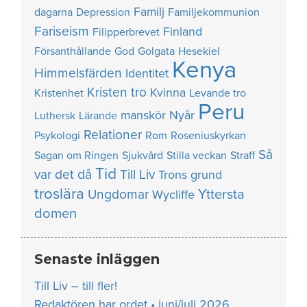
Familj
dagarna
Depression
Familjekommunion
Fariseism
Finland
Filipperbrevet
Försanthållande
God
Golgata
Hesekiel
Kenya
Himmelsfärden
Identitet
Kristen tro
Kvinna
Kristenhet
Levande tro
Peru
manskör
Nyår
Luthersk
Lärande
Relationer
Psykologi
Rom
Roseniuskyrkan
Så
Sagan om Ringen
Sjukvård
Stilla veckan
Straff
Tid
var det då
Till Liv
Trons grund
troslära
Yttersta
Ungdomar
Wycliffe
domen
Senaste inläggen
Till Liv – till fler!
Redaktören har ordet • juni/juli 2026