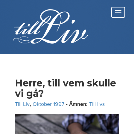
Skip
to
Toggl
content
navig
Herre, till vem skulle
vi gå?
Till Liv
,
Oktober 1997
• Ämnen:
Till livs