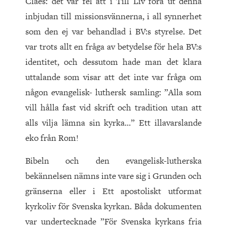
Claes: det var fel att i Till Liv föra ut denna
inbjudan till missionsvännerna, i all synnerhet
som den ej var behandlad i BV:s styrelse. Det
var trots allt en fråga av betydelse för hela BV:s
identitet, och dessutom hade man det klara
uttalande som visar att det inte var fråga om
någon evangelisk- luthersk samling: ”Alla som
vill hålla fast vid skrift och tradition utan att
alls vilja lämna sin kyrka…” Ett illavarslande
eko från Rom!
Bibeln och den evangelisk-lutherska
bekännelsen nämns inte vare sig i Grunden och
gränserna eller i Ett apostoliskt utformat
kyrkoliv för Svenska kyrkan. Båda dokumenten
var undertecknade ”För Svenska kyrkans fria