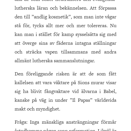
lutherska läran och bekännelsen. Att förpassa
den till ”andlig kosmetik”, som man inte vågar
stå för, tycks allt mer och mer tolereras. Nu
kan man i stället för kamp sysselsätta sig med
att överge sina av fäderna intagna ställningar
och sträcka vapen tillsammans med andra
allmänt lutherska sammanslutningar.
Den föreliggande risken är att de som fått
kallelsen att vara väktare på Sions murar visar
sig ha blivit fångvaktare vid älvarna i Babel,
kanske på väg in under ”Il Papas” världsvida
makt och myndighet.
Fråga: Inga mänskliga ansträngningar förmår
åstadkomma någon sann reformation. Likväl är