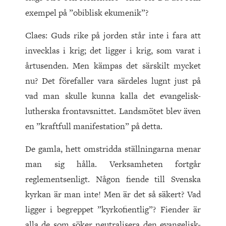
exempel på ”obiblisk ekumenik”?
Claes: Guds rike på jorden står inte i fara att
invecklas i krig; det ligger i krig, som varat i
årtusenden. Men kämpas det särskilt mycket
nu? Det förefaller vara särdeles lugnt just på
vad man skulle kunna kalla det evangelisk-
lutherska frontavsnittet. Landsmötet blev även
en ”kraftfull manifestation” på detta.
De gamla, hett omstridda ställningarna menar
man sig hålla. Verksamheten fortgår
reglementsenligt. Någon fiende till Svenska
kyrkan är man inte! Men är det så säkert? Vad
ligger i begreppet ”kyrkofientlig”? Fiender är
alla de som söker neutralisera den evangelisk-