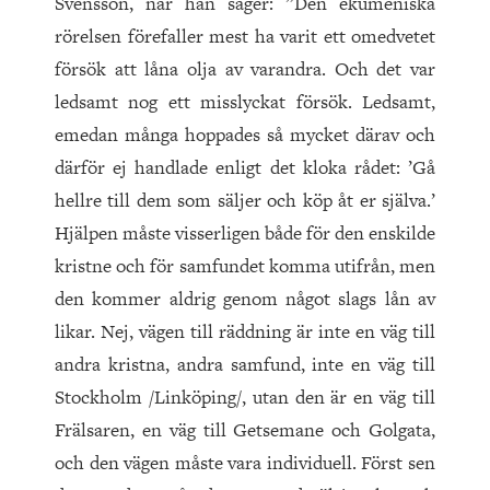
Svensson, när han säger: ”Den ekumeniska
rörelsen förefaller mest ha varit ett omedvetet
försök att låna olja av varandra. Och det var
ledsamt nog ett misslyckat försök. Ledsamt,
emedan många hoppades så mycket därav och
därför ej handlade enligt det kloka rådet: ’Gå
hellre till dem som säljer och köp åt er själva.’
Hjälpen måste visserligen både för den enskilde
kristne och för samfundet komma utifrån, men
den kommer aldrig genom något slags lån av
likar. Nej, vägen till räddning är inte en väg till
andra kristna, andra samfund, inte en väg till
Stockholm /Linköping/, utan den är en väg till
Frälsaren, en väg till Getsemane och Golgata,
och den vägen måste vara individuell. Först sen