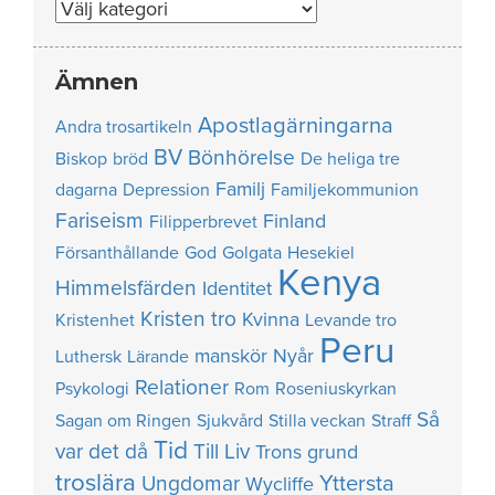
Nummer
Ämnen
Apostlagärningarna
Andra trosartikeln
BV
Bönhörelse
Biskop
bröd
De heliga tre
Familj
dagarna
Depression
Familjekommunion
Fariseism
Finland
Filipperbrevet
Försanthållande
God
Golgata
Hesekiel
Kenya
Himmelsfärden
Identitet
Kristen tro
Kvinna
Kristenhet
Levande tro
Peru
manskör
Nyår
Luthersk
Lärande
Relationer
Psykologi
Rom
Roseniuskyrkan
Så
Sagan om Ringen
Sjukvård
Stilla veckan
Straff
Tid
var det då
Till Liv
Trons grund
troslära
Yttersta
Ungdomar
Wycliffe