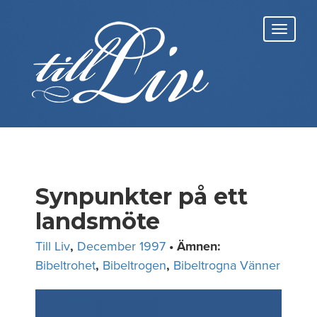
Skip
to
Toggl
content
navig
Synpunkter på ett
landsmöte
Till Liv
,
December 1997
• Ämnen:
Bibeltrohet
,
Bibeltrogen
,
Bibeltrogna Vänner