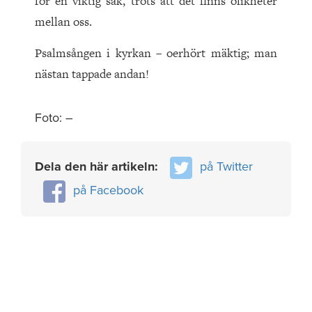
för en viktig sak, trots att det finns olikheter
mellan oss.
Psalmsången i kyrkan – oerhört mäktig; man
nästan tappade andan!
Foto: –
Dela den här artikeln:
på Twitter
på Facebook