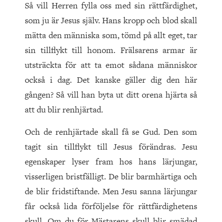
Så vill Herren fylla oss med sin rättfärdighet,
som ju är Jesus själv. Hans kropp och blod skall
mätta den människa som, tömd på allt eget, tar
sin tillflykt till honom. Frälsarens armar är
utsträckta för att ta emot sådana människor
också i dag. Det kanske gäller dig den här
gången? Så vill han byta ut ditt orena hjärta så
att du blir renhjärtad.
Och de renhjärtade skall få se Gud. Den som
tagit sin tillflykt till Jesus förändras. Jesu
egenskaper lyser fram hos hans lärjungar,
visserligen bristfälligt. De blir barmhärtiga och
de blir fridstiftande. Men Jesu sanna lärjungar
får också lida förföljelse för rättfärdighetens
skull. Om du för Mästarens skull blir smädad