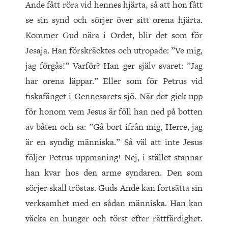
Ande fått röra vid hennes hjärta, så att hon fått
se sin synd och sörjer över sitt orena hjärta.
Kommer Gud nära i Ordet, blir det som för
Jesaja. Han förskräcktes och utropade: ”Ve mig,
jag förgås!” Varför? Han ger själv svaret: ”Jag
har orena läppar.” Eller som för Petrus vid
fiskafänget i Gennesarets sjö. När det gick upp
för honom vem Jesus är föll han ned på botten
av båten och sa: ”Gå bort ifrån mig, Herre, jag
är en syndig människa.” Så väl att inte Jesus
följer Petrus uppmaning! Nej, i stället stannar
han kvar hos den arme syndaren. Den som
sörjer skall tröstas. Guds Ande kan fortsätta sin
verksamhet med en sådan människa. Han kan
väcka en hunger och törst efter rättfärdighet.