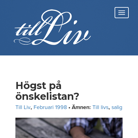
Skip
to
Toggl
content
navig
Högst på
önskelistan?
Till Liv
,
Februari 1998
• Ämnen:
Till livs
,
salig