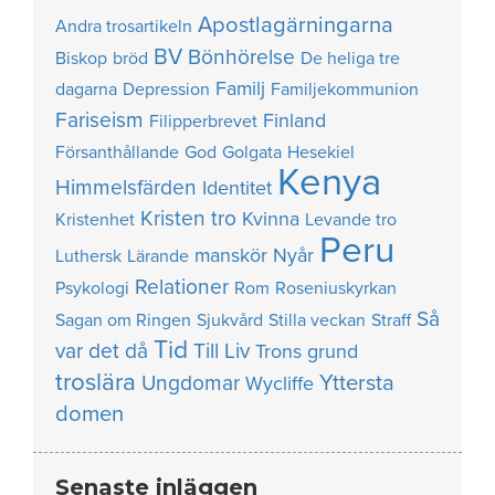
Apostlagärningarna
Andra trosartikeln
BV
Bönhörelse
Biskop
bröd
De heliga tre
Familj
dagarna
Depression
Familjekommunion
Fariseism
Finland
Filipperbrevet
Försanthållande
God
Golgata
Hesekiel
Kenya
Himmelsfärden
Identitet
Kristen tro
Kvinna
Kristenhet
Levande tro
Peru
manskör
Nyår
Luthersk
Lärande
Relationer
Psykologi
Rom
Roseniuskyrkan
Så
Sagan om Ringen
Sjukvård
Stilla veckan
Straff
Tid
var det då
Till Liv
Trons grund
troslära
Yttersta
Ungdomar
Wycliffe
domen
Senaste inläggen