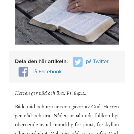
Dela den här artikeln:
på Twitter
på Facebook
Herren ger nåd och ära.
Ps. 84:12.
Både nåd och ära är rena gåvor av Gud. Herren
ger nåd och ära. Nåden är sålunda fullkomligt
oberoende av all mänsklig förtjänst, förskyllan
eller värdighet. Och när nåd sökes inför Gud,