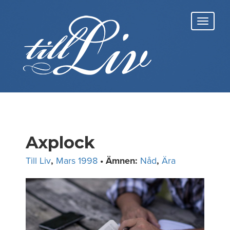
Skip
to
Toggl
content
navig
Axplock
Till Liv
,
Mars 1998
• Ämnen:
Nåd
,
Ära