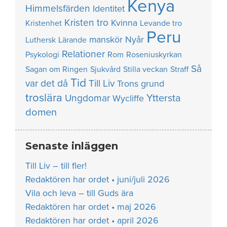
Kenya
Himmelsfärden
Identitet
Kristen tro
Kvinna
Kristenhet
Levande tro
Peru
manskör
Nyår
Luthersk
Lärande
Relationer
Psykologi
Rom
Roseniuskyrkan
Så
Sagan om Ringen
Sjukvård
Stilla veckan
Straff
Tid
var det då
Till Liv
Trons grund
troslära
Yttersta
Ungdomar
Wycliffe
domen
Senaste inläggen
Till Liv – till fler!
Redaktören har ordet • juni/juli 2026
Vila och leva – till Guds ära
Redaktören har ordet • maj 2026
Redaktören har ordet • april 2026