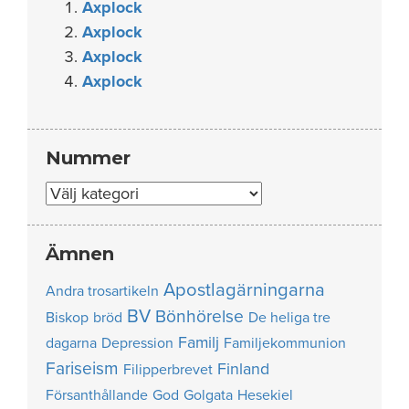
Axplock
Axplock
Axplock
Axplock
Nummer
Nummer
Ämnen
Apostlagärningarna
Andra trosartikeln
BV
Bönhörelse
Biskop
bröd
De heliga tre
Familj
dagarna
Depression
Familjekommunion
Fariseism
Finland
Filipperbrevet
Försanthållande
God
Golgata
Hesekiel