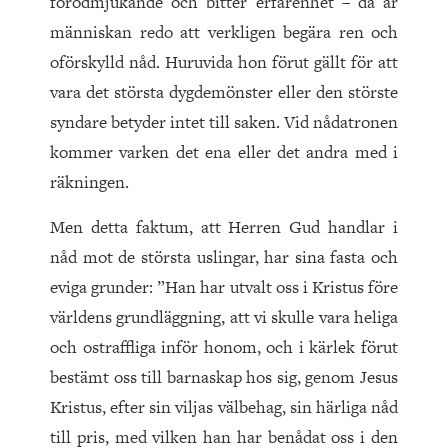
förödmjukande och bitter erfarenhet – då är
människan redo att verkligen begära ren och
oförskylld nåd. Huruvida hon förut gällt för att
vara det största dygdemönster eller den störste
syndare betyder intet till saken. Vid nådatronen
kommer varken det ena eller det andra med i
räkningen.
Men detta faktum, att Herren Gud handlar i
nåd mot de största uslingar, har sina fasta och
eviga grunder: ”Han har utvalt oss i Kristus före
världens grundläggning, att vi skulle vara heliga
och ostraffliga inför honom, och i kärlek förut
bestämt oss till barnaskap hos sig, genom Jesus
Kristus, efter sin viljas välbehag, sin härliga nåd
till pris, med vilken han har benådat oss i den