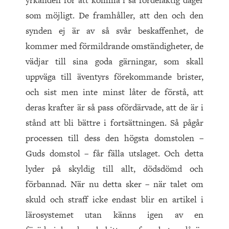
yrkanden för att komma i så fördelaktig dager
som möjligt. De framhåller, att den och den
synden ej är av så svår beskaffenhet, de
kommer med förmildrande omständigheter, de
vädjar till sina goda gärningar, som skall
uppväga till äventyrs förekommande brister,
och sist men inte minst låter de förstå, att
deras krafter är så pass ofördärvade, att de är i
stånd att bli bättre i fortsättningen. Så pågår
processen till dess den högsta domstolen –
Guds domstol – får fälla utslaget. Och detta
lyder på skyldig till allt, dödsdömd och
förbannad. När nu detta sker – när talet om
skuld och straff icke endast blir en artikel i
lärosystemet utan känns igen av en