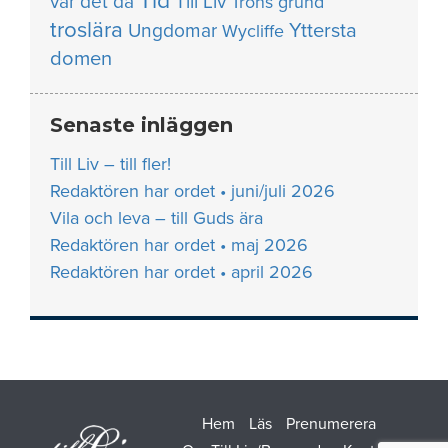
Tid
var det då
Till Liv
Trons grund
troslära
Yttersta
Ungdomar
Wycliffe
domen
Senaste inläggen
Till Liv – till fler!
Redaktören har ordet • juni/juli 2026
Vila och leva – till Guds ära
Redaktören har ordet • maj 2026
Redaktören har ordet • april 2026
Hem
Läs
Prenumerera