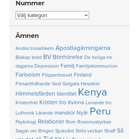
Nummer
Nummer
Ämnen
Apostlagärningarna
Andra trosartikeln
BV
Bönhörelse
Biskop
bröd
De heliga tre
Familj
dagarna
Depression
Familjekommunion
Fariseism
Finland
Filipperbrevet
Försanthållande
God
Golgata
Hesekiel
Kenya
Himmelsfärden
Identitet
Kristen tro
Kvinna
Kristenhet
Levande tro
Peru
manskör
Nyår
Luthersk
Lärande
Relationer
Psykologi
Rom
Roseniuskyrkan
Så
Sagan om Ringen
Sjukvård
Stilla veckan
Straff