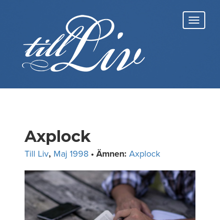
Skip
to
Toggl
content
navig
Axplock
Till Liv
,
Maj 1998
• Ämnen:
Axplock