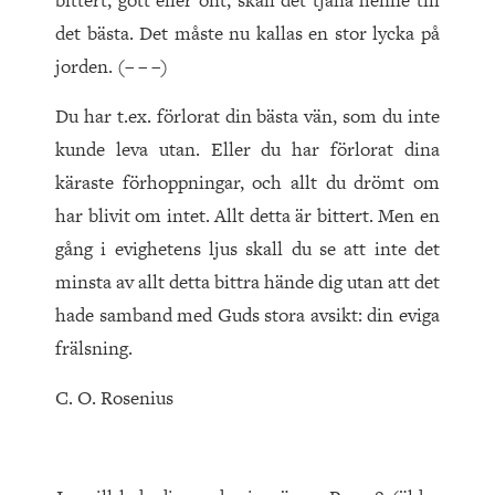
bittert, gott eller ont, skall det tjäna henne till
det bästa. Det måste nu kallas en stor lycka på
jorden. (– – –)
Du har t.ex. förlorat din bästa vän, som du inte
kunde leva utan. Eller du har förlorat dina
käraste förhoppningar, och allt du drömt om
har blivit om intet. Allt detta är bittert. Men en
gång i evighetens ljus skall du se att inte det
minsta av allt detta bittra hände dig utan att det
hade samband med Guds stora avsikt: din eviga
frälsning.
C. O. Rosenius