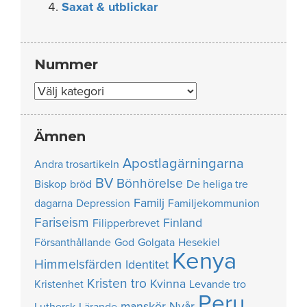
Saxat & utblickar
Nummer
Nummer
Ämnen
Apostlagärningarna
Andra trosartikeln
BV
Bönhörelse
Biskop
bröd
De heliga tre
Familj
dagarna
Depression
Familjekommunion
Fariseism
Finland
Filipperbrevet
Försanthållande
God
Golgata
Hesekiel
Kenya
Himmelsfärden
Identitet
Kristen tro
Kvinna
Kristenhet
Levande tro
Peru
manskör
Nyår
Luthersk
Lärande