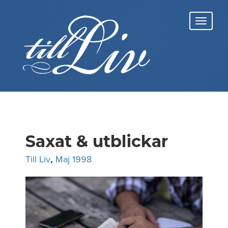
Skip
to
Toggl
content
navig
Saxat & utblickar
Till Liv
,
Maj 1998