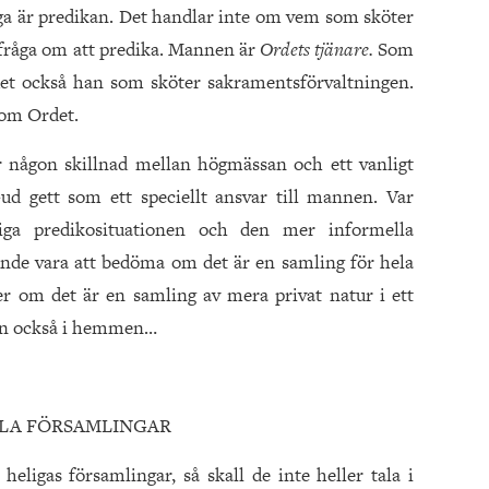
liga är predikan. Det handlar inte om vem som sköter
 fråga om att predika. Mannen är
Ordets tjänare.
Som
 det också han som sköter sakramentsförvaltningen.
nom Ordet.
är någon skillnad mellan högmässan och ett vanligt
ud gett som ett speciellt ansvar till mannen. Var
iga predikosituationen och den mer informella
unde vara att bedöma om det är en samling för hela
er om det är en samling av mera privat natur i ett
ten också i hemmen…
LLA FÖRSAMLINGAR
heligas församlingar, så skall de inte heller tala i