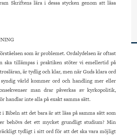
ram Skriftens lära i dessa stycken genom att läsa
PNING
förståelsen som är problemet. Ordalydelsen är oftast
an ska tillämpas i praktiken stöter vi emellertid på
rosläran, är tydlig och klar, men när Guds klara ord
n syndig värld kommer ord och handling mer eller
onsekvenser man drar påverkas av kyrkopolitik,
r handlar inte alla på exakt samma sätt.
 i Bibeln att det bara är att läsa på samma sätt som
ler behövs det ett mycket grundligt studium? Min
äckligt tydligt i sitt ord för att det ska vara möjligt