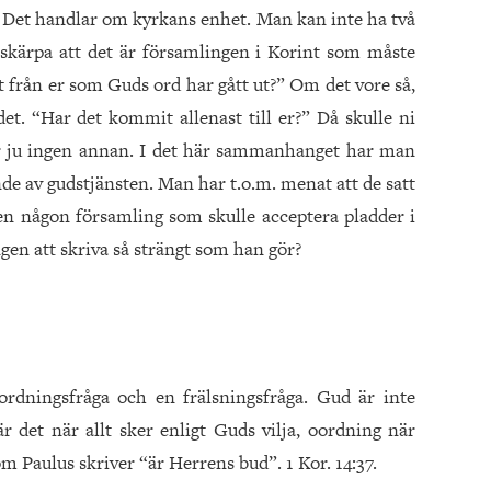
la. Det handlar om kyrkans enhet. Man kan inte ha två
skärpa att det är församlingen i Korint som måste
et från er som Guds ord har gått ut?” Om det vore så,
et. “Har det kommit allenast till er?” Då skulle ni
ar ju ingen annan. I det här sammanhanget har man
de av gudstjänsten. Man har t.o.m. menat att de satt
en någon församling som skulle acceptera pladder i
ngen att skriva så strängt som han gör?
ordningsfråga och en frälsningsfråga. Gud är inte
 det när allt sker enligt Guds vilja, oordning när
m Paulus skriver “är Herrens bud”. 1 Kor. 14:37.