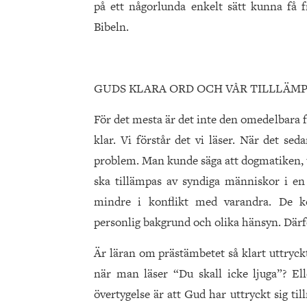
på ett någorlunda enkelt sätt kunna få f
Bibeln.
GUDS KLARA ORD OCH VÅR TILLLÄM
För det mesta är det inte den omedelbara 
klar. Vi förstår det vi läser. När det sed
problem. Man kunde säga att dogmatiken, t
ska tillämpas av syndiga människor i e
mindre i konflikt med varandra. De k
personlig bakgrund och olika hänsyn. Därfö
Är läran om prästämbetet så klart uttryckt
när man läser “Du skall icke ljuga”? El
övertygelse är att Gud har uttryckt sig tillr