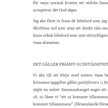
för varje normal kristen att utifrån han
accepterar det Gud säger.
Jag ska först ta fram de bibelord som jag 
Skriftens ord som utan att direkt tala om
finns också bibelord som inte uttrycklige
vissa slutsatser.
DET GÄLLER FRÄMST GUDSTJÄNSTSI
Vi ska till att börja med notera vissa b
kvinnans uppgifter gäller
gudstjänsten
(1 K
utgör en enhet. Sammanhanget anger att de
18, 20 läser vi “att ni kommer tillsamma
kommer tillsammans” (församlas/de försa