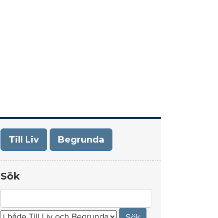
era
Om Till Liv/Begrunda
Kontakt
Till Liv
Begrunda
Sök
Search
for: