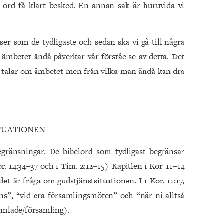
s ord få klart besked. En annan sak är huruvida vi
ser som de tydligaste och sedan ska vi gå till några
 ämbetet ändå påverkar vår förståelse av detta. Det
n talar om ämbetet men från vilka man ändå kan dra
TUATIONEN
egränsningar. De bibelord som tydligast begränsar
or. 14:34‒37 och 1 Tim. 2:12‒15). Kapitlen 1 Kor. 11‒14
t är fråga om gudstjänstsituationen. I 1 Kor. 11:17,
ns”, “vid era församlingsmöten” och “när ni alltså
mlade/församling).