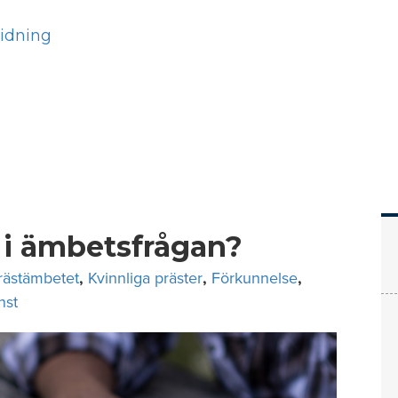
Hem
Läs
Prenumer
 i ämbetsfrågan?
rästämbetet
,
Kvinnliga präster
,
Förkunnelse
,
nst