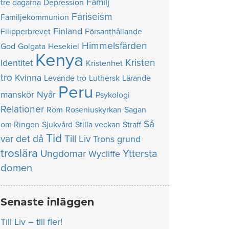
Familj
tre dagarna
Depression
Fariseism
Familjekommunion
Finland
Filipperbrevet
Försanthållande
Himmelsfärden
God
Golgata
Hesekiel
Kenya
Kristen
Identitet
Kristenhet
tro
Kvinna
Levande tro
Luthersk
Lärande
Peru
manskör
Nyår
Psykologi
Relationer
Rom
Roseniuskyrkan
Sagan
Så
om Ringen
Sjukvård
Stilla veckan
Straff
Tid
var det då
Till Liv
Trons grund
troslära
Yttersta
Ungdomar
Wycliffe
domen
Senaste inläggen
Till Liv – till fler!