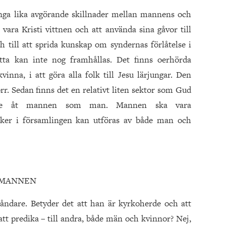
inga lika avgörande skillnader mellan mannens och
t vara Kristi vittnen och att använda sina gåvor till
till att sprida kunskap om syndernas förlåtelse i
tta kan inte nog framhållas. Det finns oerhörda
nna, i att göra alla folk till Jesu lärjungar. Den
rr. Sedan finns det en relativt liten sektor som Gud
råde åt mannen som man. Mannen ska vara
sker i församlingen kan utföras av både man och
 MANNEN
åndare. Betyder det att han är kyrkoherde och att
att predika – till andra, både män och kvinnor? Nej,