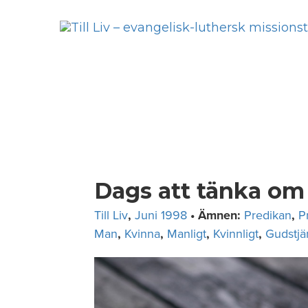
Skip
to
content
Dags att tänka om
Till Liv
,
Juni 1998
• Ämnen:
Predikan
,
P
Man
,
Kvinna
,
Manligt
,
Kvinnligt
,
Gudstjä