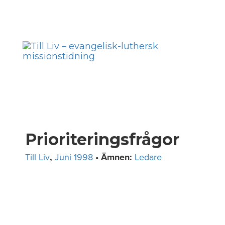
Skip
to
Toggl
content
navig
Prioriteringsfrågor
Till Liv
,
Juni 1998
• Ämnen:
Ledare