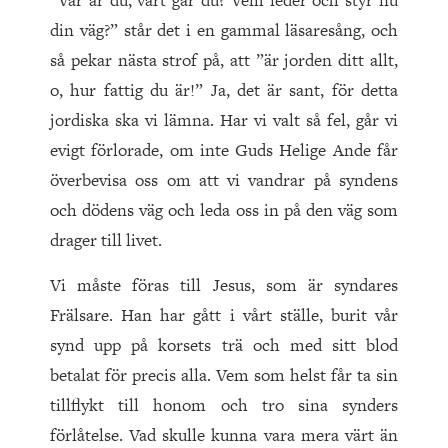
”Var är du, vart går du? Vem leder och styr nu
din väg?” står det i en gammal läsaresång, och
så pekar nästa strof på, att ”är jorden ditt allt,
o, hur fattig du är!” Ja, det är sant, för detta
jordiska ska vi lämna. Har vi valt så fel, går vi
evigt förlorade, om inte Guds Helige Ande får
överbevisa oss om att vi vandrar på syndens
och dödens väg och leda oss in på den väg som
drager till livet.
Vi måste föras till Jesus, som är syndares
Frälsare. Han har gått i vårt ställe, burit vår
synd upp på korsets trä och med sitt blod
betalat för precis alla. Vem som helst får ta sin
tillflykt till honom och tro sina synders
förlåtelse. Vad skulle kunna vara mera värt än