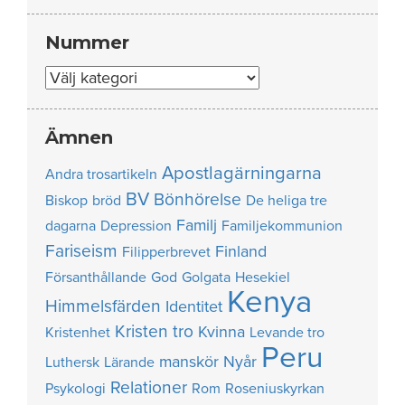
Nummer
Nummer
Ämnen
Apostlagärningarna
Andra trosartikeln
BV
Bönhörelse
Biskop
bröd
De heliga tre
Familj
dagarna
Depression
Familjekommunion
Fariseism
Finland
Filipperbrevet
Försanthållande
God
Golgata
Hesekiel
Kenya
Himmelsfärden
Identitet
Kristen tro
Kvinna
Kristenhet
Levande tro
Peru
manskör
Nyår
Luthersk
Lärande
Relationer
Psykologi
Rom
Roseniuskyrkan