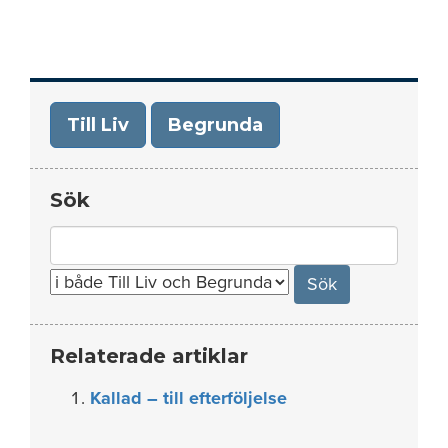
Till Liv
Begrunda
Sök
Search
for:
Relaterade artiklar
Kallad – till efterföljelse