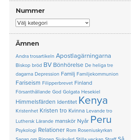
Nummer
Nummer
Ämnen
Apostlagärningarna
Andra trosartikeln
BV
Bönhörelse
Biskop
bröd
De heliga tre
Familj
dagarna
Depression
Familjekommunion
Fariseism
Finland
Filipperbrevet
Försanthållande
God
Golgata
Hesekiel
Kenya
Himmelsfärden
Identitet
Kristen tro
Kvinna
Kristenhet
Levande tro
Peru
manskör
Nyår
Luthersk
Lärande
Relationer
Psykologi
Rom
Roseniuskyrkan
Så
Sagan om Ringen
Sjukvård
Stilla veckan
Straff