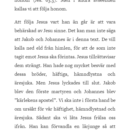
honom (Jes. 63:3). Men i andra avseenden
kallas vi att följa honom.
Att följa Jesus vart han än går är att vara
behärskad av Jesu sinne. Det kan man inte säga
att Jakob och Johannes är i denna text. De vill
kalla ned eld från himlen, för att de som inte
tagit emot Jesus ska förintas. Jesus tillrättavisar
dem strängt. Han hade nog mycket besvär med
dessa bröder, häftiga, hämndlystna och
äresjuka. Men Jesus lyckades till slut. Jakob
blev den förste martyren och Johannes blev
”kärlekens apostel”. Vi ska inte i första hand be
om ursäkt för vår häftighet, hämndlystnad och
äresjuka. Sådant ska vi låta Jesus frälsa oss
ifrån. Han kan förvandla en lärjunge så att