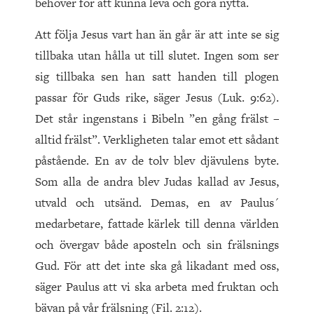
behöver för att kunna leva och göra nytta.
Att följa Jesus vart han än går är att inte se sig
tillbaka utan hålla ut till slutet. Ingen som ser
sig tillbaka sen han satt handen till plogen
passar för Guds rike, säger Jesus (Luk. 9:62).
Det står ingenstans i Bibeln ”en gång frälst –
alltid frälst”. Verkligheten talar emot ett sådant
påstående. En av de tolv blev djävulens byte.
Som alla de andra blev Judas kallad av Jesus,
utvald och utsänd. Demas, en av Paulus´
medarbetare, fattade kärlek till denna världen
och övergav både aposteln och sin frälsnings
Gud. För att det inte ska gå likadant med oss,
säger Paulus att vi ska arbeta med fruktan och
bävan på vår frälsning (Fil. 2:12).