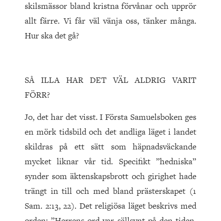
skilsmässor bland kristna förvånar och upprör
allt färre. Vi får väl vänja oss, tänker många.
Hur ska det gå?
SÅ ILLA HAR DET VÄL ALDRIG VARIT
FÖRR?
Jo, det har det visst. I Första Samuelsboken ges
en mörk tidsbild och det andliga läget i landet
skildras på ett sätt som häpnadsväckande
mycket liknar vår tid. Specifikt ”hedniska”
synder som äktenskapsbrott och girighet hade
trängt in till och med bland prästerskapet (1
Sam. 2:13, 22). Det religiösa läget beskrivs med
orden: ”Herrens ord var sällsynt på den tiden,