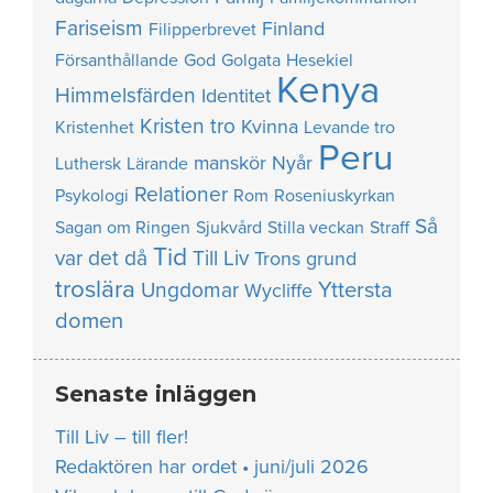
Fariseism
Finland
Filipperbrevet
Försanthållande
God
Golgata
Hesekiel
Kenya
Himmelsfärden
Identitet
Kristen tro
Kvinna
Kristenhet
Levande tro
Peru
manskör
Nyår
Luthersk
Lärande
Relationer
Psykologi
Rom
Roseniuskyrkan
Så
Sagan om Ringen
Sjukvård
Stilla veckan
Straff
Tid
var det då
Till Liv
Trons grund
troslära
Yttersta
Ungdomar
Wycliffe
domen
Senaste inläggen
Till Liv – till fler!
Redaktören har ordet • juni/juli 2026