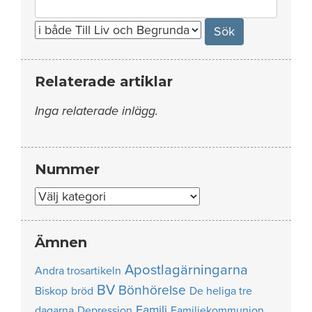
for:
Relaterade artiklar
Inga relaterade inlägg.
Nummer
Nummer
Ämnen
Apostlagärningarna
Andra trosartikeln
BV
Bönhörelse
Biskop
bröd
De heliga tre
Familj
dagarna
Depression
Familjekommunion