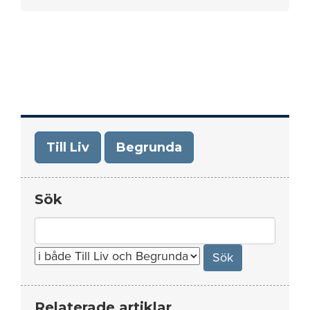
Till Liv
Begrunda
Sök
Search
for:
Relaterade artiklar