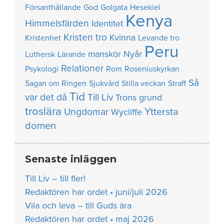
Försanthållande
God
Golgata
Hesekiel
Kenya
Himmelsfärden
Identitet
Kristen tro
Kvinna
Kristenhet
Levande tro
Peru
manskör
Nyår
Luthersk
Lärande
Relationer
Psykologi
Rom
Roseniuskyrkan
Så
Sagan om Ringen
Sjukvård
Stilla veckan
Straff
Tid
var det då
Till Liv
Trons grund
troslära
Yttersta
Ungdomar
Wycliffe
domen
Senaste inläggen
Till Liv – till fler!
Redaktören har ordet • juni/juli 2026
Vila och leva – till Guds ära
Redaktören har ordet • maj 2026