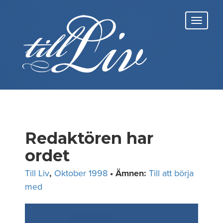
Skip
to
Toggl
content
navig
Redaktören har
ordet
Till Liv
,
Oktober 1998
• Ämnen:
Till att börja
med