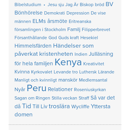
BV
Bibelstudium • Jesu sju Jag Är
Biskop
bröd
Bönhörelse
Demokrati
Depression
De vise
ELMs årsmöte
männen
Eritreanska
Familj
församlingen i Stockholm
Filipperbrevet
Försanthållande
God
Guds kraft
Hesekiel
Händelser som
Himmelsfärden
påverkat kristenheten
Julläsning
Indien
Kenya
för hela familjen
Kreativitet
Kvinna
Kyrkovalet
Levande tro
Luthersk
Lärande
manskör
Manligt och kvinnligt
Medlemsantal
Peru
Relationer
Nyår
Roseniuskyrkan
Så var det
Sagan om Ringen
Stilla veckan
Straff
Tid
troslära
Yttersta
då
Till Liv
Wycliffe
domen