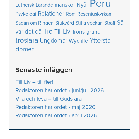
Peru
manskör
Nyår
Luthersk
Lärande
Relationer
Psykologi
Rom
Roseniuskyrkan
Så
Sagan om Ringen
Sjukvård
Stilla veckan
Straff
Tid
var det då
Till Liv
Trons grund
troslära
Yttersta
Ungdomar
Wycliffe
domen
Senaste inläggen
Till Liv – till fler!
Redaktören har ordet • juni/juli 2026
Vila och leva – till Guds ära
Redaktören har ordet • maj 2026
Redaktören har ordet • april 2026