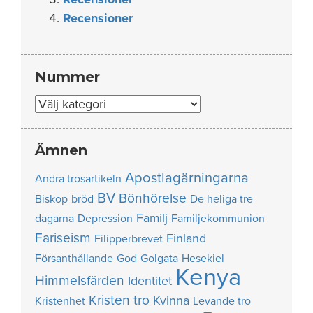
Recensioner
Nummer
Nummer
Ämnen
Apostlagärningarna
Andra trosartikeln
BV
Bönhörelse
Biskop
bröd
De heliga tre
Familj
dagarna
Depression
Familjekommunion
Fariseism
Finland
Filipperbrevet
Försanthållande
God
Golgata
Hesekiel
Kenya
Himmelsfärden
Identitet
Kristen tro
Kvinna
Kristenhet
Levande tro