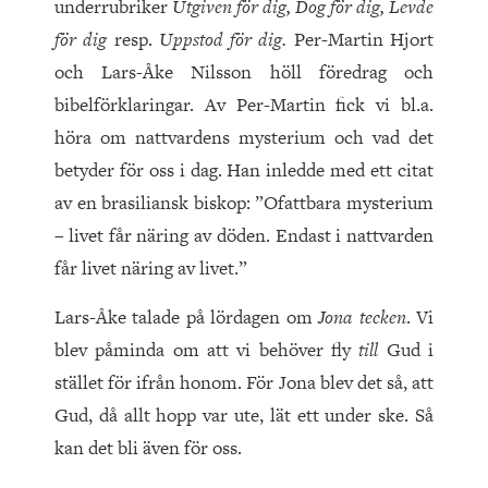
underrubriker
Utgiven för dig, Dog för dig, Levde
för dig
resp.
Uppstod för dig.
Per-Martin Hjort
och Lars-Åke Nilsson höll föredrag och
bibelförklaringar. Av Per-Martin fick vi bl.a.
höra om nattvardens mysterium och vad det
betyder för oss i dag. Han inledde med ett citat
av en brasiliansk biskop: ”Ofattbara mysterium
– livet får näring av döden. Endast i nattvarden
får livet näring av livet.”
Lars-Åke talade på lördagen om
Jona tecken
. Vi
blev påminda om att vi behöver fly
till
Gud i
stället för ifrån honom. För Jona blev det så, att
Gud, då allt hopp var ute, lät ett under ske. Så
kan det bli även för oss.