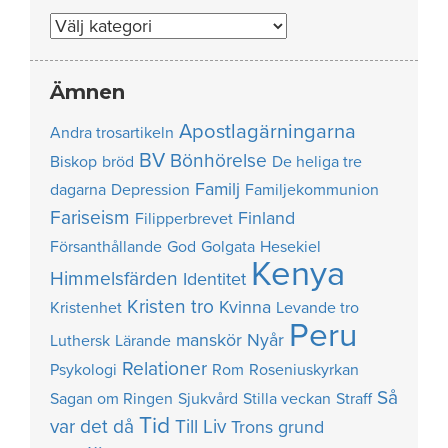
Nummer
Ämnen
Apostlagärningarna
Andra trosartikeln
BV
Bönhörelse
Biskop
bröd
De heliga tre
Familj
dagarna
Depression
Familjekommunion
Fariseism
Finland
Filipperbrevet
Försanthållande
God
Golgata
Hesekiel
Kenya
Himmelsfärden
Identitet
Kristen tro
Kvinna
Kristenhet
Levande tro
Peru
manskör
Nyår
Luthersk
Lärande
Relationer
Psykologi
Rom
Roseniuskyrkan
Så
Sagan om Ringen
Sjukvård
Stilla veckan
Straff
Tid
var det då
Till Liv
Trons grund