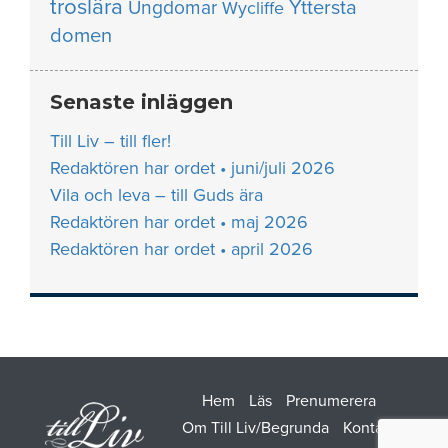
troslära
Yttersta
Ungdomar
Wycliffe
domen
Senaste inläggen
Till Liv – till fler!
Redaktören har ordet • juni/juli 2026
Vila och leva – till Guds ära
Redaktören har ordet • maj 2026
Redaktören har ordet • april 2026
Hem
Läs
Prenumerera
Om Till Liv/Begrunda
Kontakt