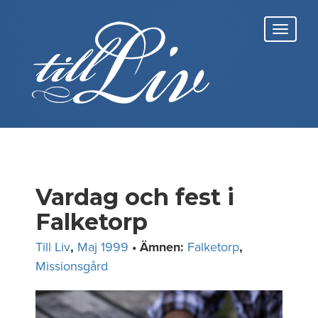
Skip
to
Toggl
content
navig
Vardag och fest i
Falketorp
Till Liv
,
Maj 1999
• Ämnen:
Falketorp
,
Missionsgård