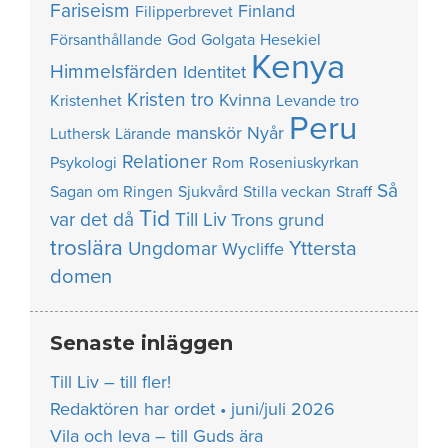
Fariseism
Finland
Filipperbrevet
Försanthållande
God
Golgata
Hesekiel
Kenya
Himmelsfärden
Identitet
Kristen tro
Kvinna
Kristenhet
Levande tro
Peru
manskör
Nyår
Luthersk
Lärande
Relationer
Psykologi
Rom
Roseniuskyrkan
Så
Sagan om Ringen
Sjukvård
Stilla veckan
Straff
Tid
var det då
Till Liv
Trons grund
troslära
Yttersta
Ungdomar
Wycliffe
domen
Senaste inläggen
Till Liv – till fler!
Redaktören har ordet • juni/juli 2026
Vila och leva – till Guds ära