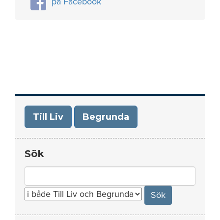
på Facebook
Till Liv
Begrunda
Sök
Search
for: