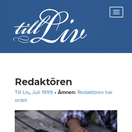
Skip
to
Toggl
content
navig
Redaktören
Till Liv
,
Juli 1999
• Ämnen:
Redaktören har
ordet