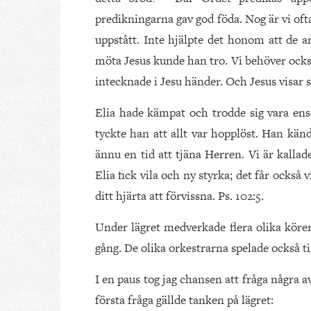
predikningarna gav god föda. Nog är vi oft
uppstått. Inte hjälpte det honom att de an
möta Jesus kunde han tro. Vi behöver också 
intecknade i Jesu händer. Och Jesus visar 
Elia hade kämpat och trodde sig vara en
tyckte han att allt var hopplöst. Han kän
ännu en tid att tjäna Herren. Vi är kallad
Elia fick vila och ny styrka; det får ocks
ditt hjärta att förvissna. Ps. 102:5.
Under lägret medverkade flera olika köre
gång. De olika orkestrarna spelade också t
I en paus tog jag chansen att fråga några a
första fråga gällde tanken på lägret: