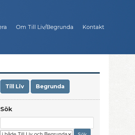
era
Om Till Liv/Begrunda
Kontakt
Till Liv
Begrunda
Sök
Search
for: