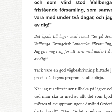
och som värd stod Vallberga 
fristående församling, som samv
vara med under två dagar, och jag 
av dig!”
Det bjöds till läger med temat ”Se på Je
Vallberga Evangelisk-Lutherska Församling
Jag gav mig iväg för att vara med under två d
av dig!”
Tack vare en god vägbeskrivning hittade ja
precis då dagens program skulle börja.
När jag nu efteråt ser tillbaka på lägret o
vad man ska ta med av allt det som bjö
möttes vi av uppmaningen: Använd Ordet! 
detta bröd!” ”Där Ordet predikas upp