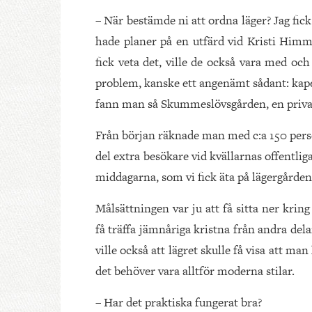
– När bestämde ni att ordna läger? Jag fick
hade planer på en utfärd vid Kristi Himm
fick veta det, ville de också vara med och
problem, kanske ett angenämt sådant: kapell
fann man så Skummeslövsgården, en privatä
Från början räknade man med c:a 150 perso
del extra besökare vid kvällarnas offentl
middagarna, som vi fick äta på lägergården
Målsättningen var ju att få sitta ner kri
få träffa jämnåriga kristna från andra dela
ville också att lägret skulle få visa att m
det behöver vara alltför moderna stilar.
– Har det praktiska fungerat bra?