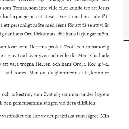
a som Tomas, som inte ville eller kunde tro att Jesus
dra lärjungarna sett Jesus. Först när han själv fått
ett personligt möte med Jesus för att få se att vi är
sig där hans Ord förkunnas, där hans lärjungar möts.
sam kvar som Herrens profet. Trött och missmodig
de sig av Gud övergiven och ville dö. Men Elia hade
e att vara trogna Herren och hans Ord, 1 Kor. 4:?‒2.
å vi – vid korset. Men om du glömmer att äta, kommer
r och orkestrar, som övat sig samman under lägrets
ill den gemensamma sången vid flera tillfällen.
v värdfolket om lite av det praktiska runt lägret. Min