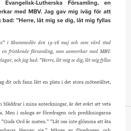
Evangelisk-Lutherska Församling, en
erkar med MBV. Jag gav mig iväg för att
bad: ”Herre, låt mig se dig, låt mig fyllas
sus” i Skummeslöv den 13‒16 maj och som värd stod
, en fristående församling, som samverkar med MBV.
agar, och jag bad: ”Herre, låt mig se dig, låt mig fyllas
g dit och fann lätt en plats i det stora mötestältet,
ch bläddrar i mina anteckningar, är det svårt att veta
ds. Men i många av föredragen och predikningarna
”Guds Ord är maten.” ”Låt oss inte glömma att äta
enbarar Herren sig.” Många av föredragen och