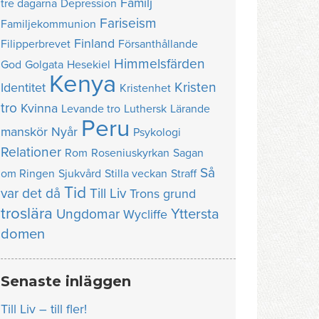
Familj
tre dagarna
Depression
Fariseism
Familjekommunion
Finland
Filipperbrevet
Försanthållande
Himmelsfärden
God
Golgata
Hesekiel
Kenya
Kristen
Identitet
Kristenhet
tro
Kvinna
Levande tro
Luthersk
Lärande
Peru
manskör
Nyår
Psykologi
Relationer
Rom
Roseniuskyrkan
Sagan
Så
om Ringen
Sjukvård
Stilla veckan
Straff
Tid
var det då
Till Liv
Trons grund
troslära
Yttersta
Ungdomar
Wycliffe
domen
Senaste inläggen
Till Liv – till fler!