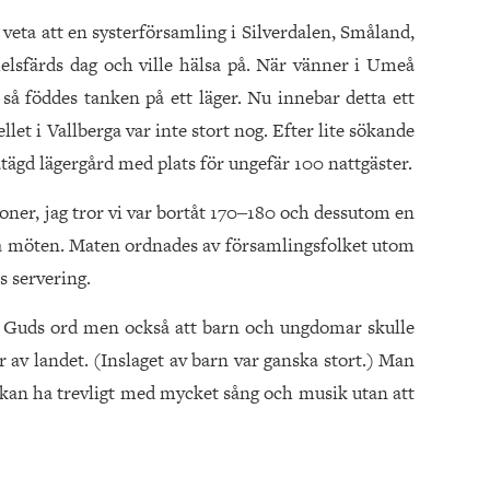
 veta att en systerförsamling i Silverdalen, Småland,
elsfärds dag och ville hälsa på. När vänner i Umeå
 så föddes tanken på ett läger. Nu innebar detta ett
et i Vallberga var inte stort nog. Efter lite sökande
gd lägergård med plats för ungefär 100 nattgäster.
ner, jag tror vi var bortåt 170‒180 och dessutom en
iga möten. Maten ordnades av församlingsfolket utom
s servering.
ng Guds ord men också att barn och ungdomar skulle
r av landet. (Inslaget av barn var ganska stort.) Man
an kan ha trevligt med mycket sång och musik utan att