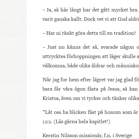
– Ja, så här långt har det gått mycket bra
varit ganska kallt. Dock vet vi att Gud aldri
– Har ni tänkt göra detta till en tradition?
– Just nu känns det så, svarade någon o
uttrycktes förhoppningen att läger skulle a
välkomna, både olika åldrar och människo
När jag for hem efter lägret var jag glad för
bara får våra ögon fästa på Jesus, så ka
Kristus, även om vi tycker och tänker olik
”Låt oss ha blicken fäst på honom som ä
12:2. (Läs gärna hela kapitlet!)
Kerstin Nilsson missionär, f.n. i Sverige