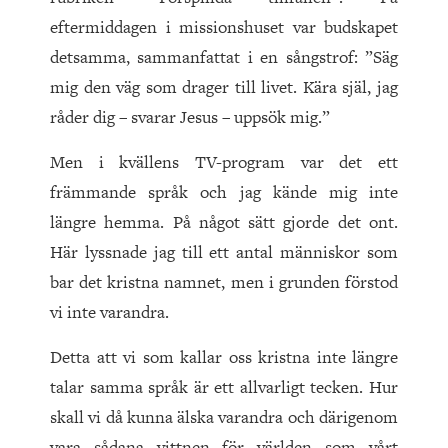
eftermiddagen i missionshuset var budskapet
detsamma, sammanfattat i en sångstrof: ”Säg
mig den väg som drager till livet. Kära själ, jag
råder dig – svarar Jesus – uppsök mig.”
Men i kvällens TV-program var det ett
främmande språk och jag kände mig inte
längre hemma. På något sätt gjorde det ont.
Här lyssnade jag till ett antal människor som
bar det kristna namnet, men i grunden förstod
vi inte varandra.
Detta att vi som kallar oss kristna inte längre
talar samma språk är ett allvarligt tecken. Hur
skall vi då kunna älska varandra och därigenom
vara sådana vittnen för världen som vårt