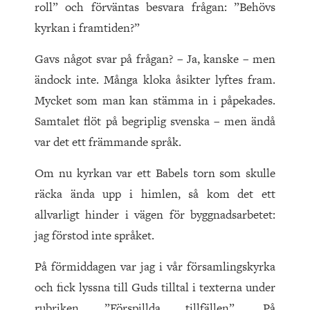
roll” och förväntas besvara frågan: ”Behövs
kyrkan i framtiden?”
Gavs något svar på frågan? – Ja, kanske – men
ändock inte. Många kloka åsikter lyftes fram.
Mycket som man kan stämma in i påpekades.
Samtalet flöt på begriplig svenska – men ändå
var det ett främmande språk.
Om nu kyrkan var ett Babels torn som skulle
räcka ända upp i himlen, så kom det ett
allvarligt hinder i vägen för byggnadsarbetet:
jag förstod inte språket.
På förmiddagen var jag i vår församlingskyrka
och fick lyssna till Guds tilltal i texterna under
rubriken ”Förspillda tillfällen”. På