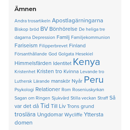
Ämnen
Apostlagärningarna
Andra trosartikeln
BV
Bönhörelse
Biskop
bröd
De heliga tre
Familj
dagarna
Depression
Familjekommunion
Fariseism
Finland
Filipperbrevet
Försanthållande
God
Golgata
Hesekiel
Kenya
Himmelsfärden
Identitet
Kristen tro
Kvinna
Kristenhet
Levande tro
Peru
manskör
Nyår
Luthersk
Lärande
Relationer
Psykologi
Rom
Roseniuskyrkan
Så
Sagan om Ringen
Sjukvård
Stilla veckan
Straff
Tid
var det då
Till Liv
Trons grund
troslära
Yttersta
Ungdomar
Wycliffe
domen