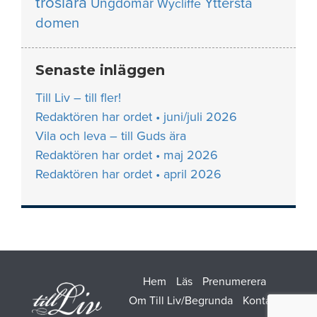
troslära
Yttersta
Ungdomar
Wycliffe
domen
Senaste inläggen
Till Liv – till fler!
Redaktören har ordet • juni/juli 2026
Vila och leva – till Guds ära
Redaktören har ordet • maj 2026
Redaktören har ordet • april 2026
Hem
Läs
Prenumerera
Om Till Liv/Begrunda
Kontakt