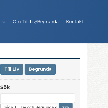
era
Om Till Liv/Begrunda
Kontakt
Till Liv
Begrunda
Sök
Search
for: