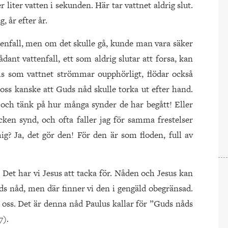
 liter vatten i sekunden. Här tar vattnet aldrig slut.
, år efter år.
attenfall, men om det skulle gå, kunde man vara säker
sådant vattenfall, ett som aldrig slutar att forsa, kan
s som vattnet strömmar oupphörligt, flödar också
 oss kanske att Guds nåd skulle torka ut efter hand.
och tänk på hur många synder de har begått! Eller
ycken synd, och ofta faller jag för samma frestelser
g? Ja, det gör den! För den är som floden, full av
 Det har vi Jesus att tacka för. Nåden och Jesus kan
Guds nåd, men där finner vi den i gengäld obegränsad.
oss. Det är denna nåd Paulus kallar för ”Guds nåds
7).