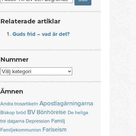
Relaterade artiklar
Guds frid – vad är det?
Nummer
Nummer
Ämnen
Apostlagärningarna
Andra trosartikeln
BV
Bönhörelse
Biskop
bröd
De heliga
Familj
tre dagarna
Depression
Fariseism
Familjekommunion