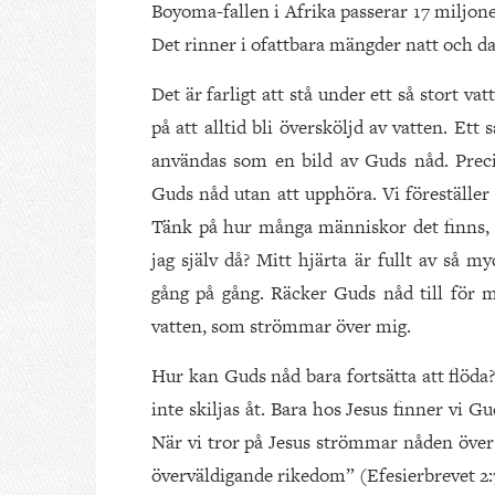
Boyoma-fallen i Afrika passerar 17 miljoner
Det rinner i ofattbara mängder natt och dag
Det är farligt att stå under ett så stort v
på att alltid bli översköljd av vatten. Ett 
användas som en bild av Guds nåd. Preci
Guds nåd utan att upphöra. Vi föreställer
Tänk på hur många människor det finns, 
jag själv då? Mitt hjärta är fullt av så m
gång på gång. Räcker Guds nåd till för mi
vatten, som strömmar över mig.
Hur kan Guds nåd bara fortsätta att flöda?
inte skiljas åt. Bara hos Jesus finner vi 
När vi tror på Jesus strömmar nåden över 
överväldigande rikedom” (Efesierbrevet 2: