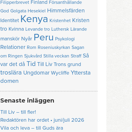
Finland
Filipperbrevet
Försanthållande
Himmelsfärden
God
Golgata
Hesekiel
Kenya
Kristen
Identitet
Kristenhet
tro
Kvinna
Levande tro
Luthersk
Lärande
Peru
manskör
Nyår
Psykologi
Relationer
Rom
Roseniuskyrkan
Sagan
Så
om Ringen
Sjukvård
Stilla veckan
Straff
Tid
var det då
Till Liv
Trons grund
troslära
Yttersta
Ungdomar
Wycliffe
domen
Senaste inläggen
Till Liv – till fler!
Redaktören har ordet • juni/juli 2026
Vila och leva – till Guds ära