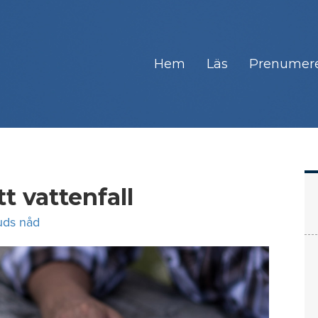
Hem
Läs
Prenumer
t vattenfall
ds nåd