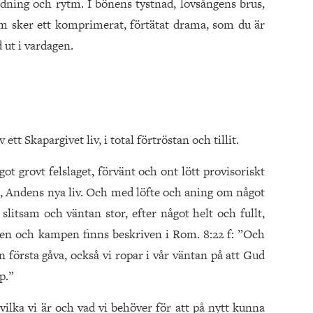
ndning och rytm. I bönens tystnad, lovsångens brus,
um sker ett komprimerat, förtätat drama, som du är
d ut i vardagen.
ett Skapargivet liv, i total förtröstan och tillit.
t grovt felslaget, förvänt och ont lött provisoriskt
Andens nya liv. Och med löfte och aning om något
 slitsam och väntan stor, efter något helt och fullt,
en och kampen finns beskriven i Rom. 8:22 f: ”Och
 första gåva, också vi ropar i vår väntan på att Gud
p.”
ilka vi är och vad vi behöver för att på nytt kunna