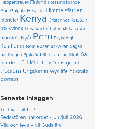
Finland
Filipperbrevet
Försanthållande
Himmelsfärden
God
Golgata
Hesekiel
Kenya
Kristen
Identitet
Kristenhet
tro
Kvinna
Levande tro
Luthersk
Lärande
Peru
manskör
Nyår
Psykologi
Relationer
Rom
Roseniuskyrkan
Sagan
Så
om Ringen
Sjukvård
Stilla veckan
Straff
Tid
var det då
Till Liv
Trons grund
troslära
Yttersta
Ungdomar
Wycliffe
domen
Senaste inläggen
Till Liv – till fler!
Redaktören har ordet • juni/juli 2026
Vila och leva – till Guds ära