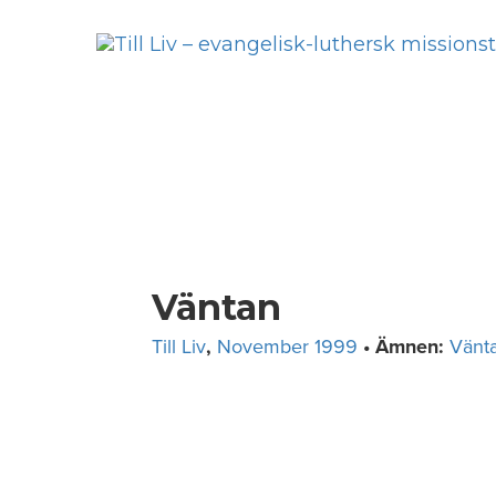
Skip
to
content
Väntan
Till Liv
,
November 1999
• Ämnen:
Vänt