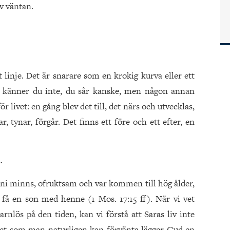
v väntan.
t linje. Det är snarare som en krokig kurva eller ett
 känner du inte, du sår kanske, men någon annan
ör livet: en gång blev det till, det närs och utvecklas,
 tynar, förgår. Det finns ett före och ett efter, en
.
m ni minns, ofruktsam och var kommen till hög ålder,
 få en son med henne (1 Mos. 17:15 ff). När vi vet
rnlös på den tiden, kan vi förstå att Saras liv inte
 det som man naturligen kan förvänta lägger Gud en