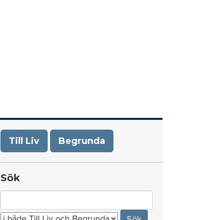
era
Om Till Liv/Begrunda
Kontakt
Till Liv
Begrunda
Sök
Search
for: