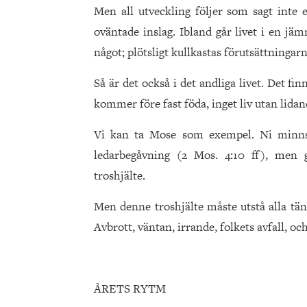
Men all utveckling följer som sagt inte
oväntade inslag. Ibland går livet i en jäm
något; plötsligt kullkastas förutsättningarn
Så är det också i det andliga livet. Det f
kommer före fast föda, inget liv utan lidan
Vi kan ta Mose som exempel. Ni minns 
ledarbegåvning (2 Mos. 4:10 ff), men 
troshjälte.
Men denne troshjälte måste utstå alla tän
Avbrott, väntan, irrande, folkets avfall, oc
ÅRETS RYTM