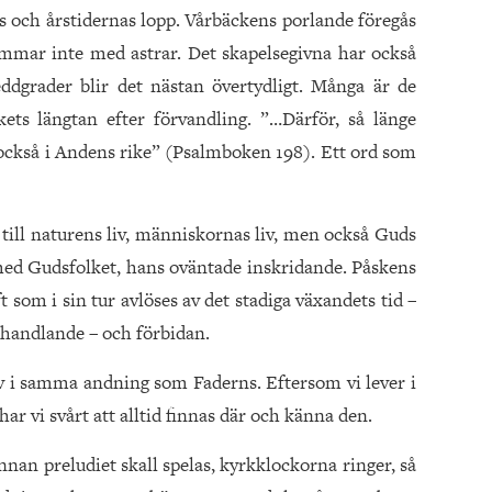
ns och årstidernas lopp. Vårbäckens porlande föregås
ommar inte med astrar. Det skapelsegivna har också
eddgrader blir det nästan övertydligt. Många är de
ets längtan efter förvandling. ”…Därför, så länge
, också i Andens rike” (Psalmboken 198). Ett ord som
till naturens liv, människornas liv, men också Guds
med Gudsfolket, hans oväntade inskridande. Påskens
 som i sin tur avlöses av det stadiga växandets tid –
, handlande – och förbidan.
 liv i samma andning som Faderns. Eftersom vi lever i
r vi svårt att alltid finnas där och känna den.
nnan preludiet skall spelas, kyrkklockorna ringer, så