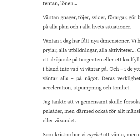
tentan, lönen…
Väntan gnager, töjer, svider, förargar, gör 
på alla plan och i alla livets situationer.
Väntan i dag har fått nya dimensioner. Vi ha
prylar, alla utbildningar, alla aktiviteter…
ett dröjande på tangenten eller ett kvalfyl
i bland inte
vad
vi väntar på. Och – i de y
väntar alls – på något. Deras verklighe
acceleration, utpumpning och tomhet.
Jag tänkte att vi gemensamt skulle försök
pulsåder, men därmed också för allt mänskli
eller växandet.
Som kristna har vi
mycket
att vänta, men