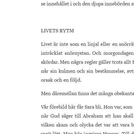
se innehållet i och den djupa innebörden a
LIVETS RYTM
Livet är inte som en linjal eller en snörrä
intråcklat snörnystan. Och morgondagen
skördar. Men några regler gäller trots allt f
når sin kulmen och sin bestämmelse, avtar,
orsak och en följd.
Men däremellan finns det många obekanta
Vår förebild här får Sara bli. Hon var, so
när Gud säger till Abraham att han skall
vilken skam och olycka det var att vara ba
varit lätt. Men här ingriper Herren. Till