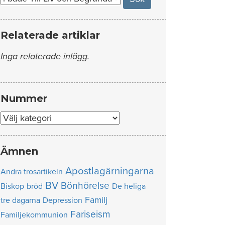
Relaterade artiklar
Inga relaterade inlägg.
Nummer
Nummer
Ämnen
Apostlagärningarna
Andra trosartikeln
BV
Bönhörelse
Biskop
bröd
De heliga
Familj
tre dagarna
Depression
Fariseism
Familjekommunion