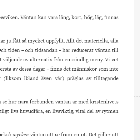
besviken. Väntan kan vara lång, kort, hög, låg, finnas
r ju fått så mycket uppfyllt. Allt det materiella, alla
 Och tiden – och tidsandan – har reducerat väntan till
lt väljande av alternativ från en oändlig meny. Vi vet
ttersta av dessa dagar – finns det människor som inte
t (liksom ibland även vår) präglas av tilltagande
a se hur nära förbunden väntan är med kristenlivets
gt livs huvudfåra, en livsviktig, vital del av rytmen
 också
mycken
väntan att se fram emot. Det gäller att