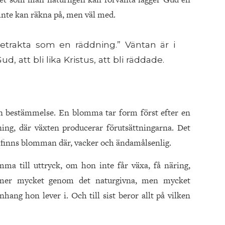
inte kan räkna på, men väl med.
 betrakta som en räddning.” Väntan är i
d, att bli lika Kristus, att bli räddade.
sin bestämmelse. En blomma tar form först efter en
ing, där växten producerar förutsättningarna. Det
ist finns blomman där, vacker och ändamålsenlig.
ma till uttryck, om hon inte får växa, få näring,
mer mycket genom det naturgivna, men mycket
g hon lever i. Och till sist beror allt på vilken