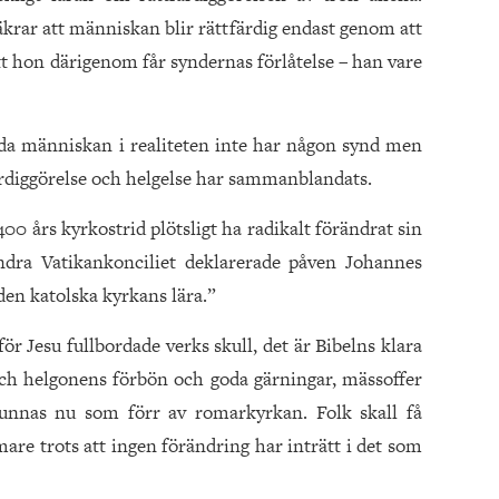
krar att människan blir rättfärdig endast genom att
att hon därigenom får syndernas förlåtelse – han vare
orda människan i realiteten inte har någon synd men
färdiggörelse och helgelse har sammanblandats.
00 års kyrkostrid plötsligt ha radikalt förändrat sin
Andra Vatikankonciliet deklarerade påven Johannes
 den katolska kyrkans lära.”
för Jesu fullbordade verks skull, det är Bibelns klara
h helgonens förbön och goda gärningar, mässoffer
kunnas nu som förr av romarkyrkan. Folk skall få
are trots att ingen förändring har inträtt i det som