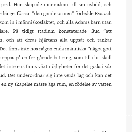
ord. Han skapade människan till sin avbild, och
nte länge, förrän ”den gamle ormen” förledde Eva och
kom in i människosläktet, och alla Adams barn utan
are. På tidigt stadium konstaterade Gud ”att
, och att deras hjärtans alla uppsåt och tankar
. Det finns inte hos någon enda människa ”något gott
hoppas på en fortgående bättring, som till slut skall
det inte ens finns växtmöjligheter för det goda i vår
ud. Det underordnar sig inte Guds lag och kan det
m en ny skapelse måste äga rum, en födelse av vatten