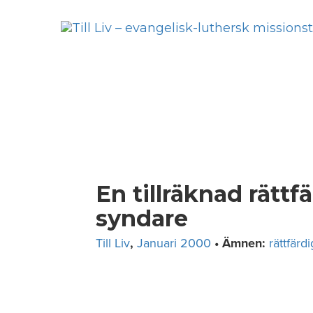
Skip
to
content
En tillräknad rättf
syndare
Till Liv
,
Januari 2000
• Ämnen:
rättfärd