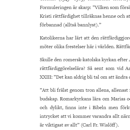
Formuleringen är skarp: ”Vilken som försä
Kristi rättfärdighet tillräknas henne och 
förbannad (alltså bannlyst).”
Katolikerna har lärt att den rättfärdiggj
möter olika frestelser här i världen. Rätt
Skulle den romersk-katolska kyrkan efter 4
rättfärdiggörelselära? Så sent som vid 
XXIII: ”Det kan aldrig bli tal om att ändra
”Att bli frälst genom tron allena, allenast 
budskap. Romarkyrkans lära om Marias oc
och dylikt, finns inte i Bibeln men för
intrycket att vi kommer varandra allt närm
är viktigast av allt” (Carl Fr. Wislöff).