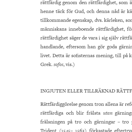
rättfärdig genom den rättfärdighet, som
henne täck för Gud, och denna nåd är kär
tillkommande egenskap, dvs. kärleken, som
människans inneboende rättfärdighet, fö
rättfärdighet säger de vara i sig själv rättf
handlande, eftersom han gör goda gärnin
livet. Detta är sofisternas mening, till på 
Grek.
sofos
, vis.)
INGJUTEN ELLER TILLRÄKNAD RÄTT
Rättfärdiggörelse genom tron allena är re
rättfärdiga och blir frälsta
utan
gärning
frälsningen på tro och gärningar – tro 
Trident (1545– 1563) förkastade eftertry