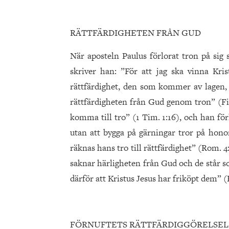
RÄTTFÄRDIGHETEN FRÅN GUD
När aposteln Paulus förlorat tron på sig s
skriver han: ”För att jag ska vinna Kr
rättfärdighet, den som kommer av lagen
rättfärdigheten från Gud genom tron” (Fil
komma till tro” (1 Tim. 1:16), och han för
utan att bygga på gärningar tror på hon
räknas hans tro till rättfärdighet” (Rom. 4
saknar härligheten från Gud och de står so
därför att Kristus Jesus har friköpt dem” (
FÖRNUFTETS RÄTTFÄRDIGGÖRELSE