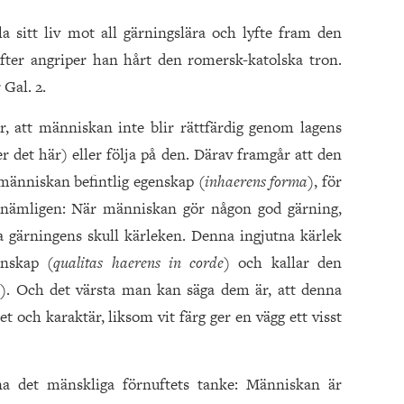
sitt liv mot all gärningslära och lyfte fram den
krifter angriper han hårt den romersk-katolska tron.
 Gal. 2.
ger, att människan inte blir rättfärdig genom lagens
r det här) eller följa på den. Därav framgår att den
 människan befintlig egenskap
(inhaerens forma)
, för
r nämligen: När människan gör någon god gärning,
 gärningens skull kärleken. Denna ingjutna kärlek
genskap
(qualitas haerens in corde)
och kallar den
a)
. Och det värsta man kan säga dem är, att denna
t och karaktär, liksom vit färg ger en vägg ett visst
a det mänskliga förnuftets tanke: Människan är