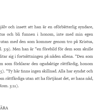
jälv och insett att han är en oförbätterlig syndare,
istus och bli funnen i honom, inte med min egen
, utan med den som kommer genom tro på Kristus,
. 3:9). Men han är ”en förebild för dem som skulle
litar sig i fortsättningen på nåden allena. ”Den som
om som förklarar den ogudaktige rättfärdig, honom
:5). ”Ty här finns ingen skillnad. Alla har syndat och
m rättfärdiga utan att ha förtjänat det, av hans nåd,
Rom. 3:21).
LÄRA