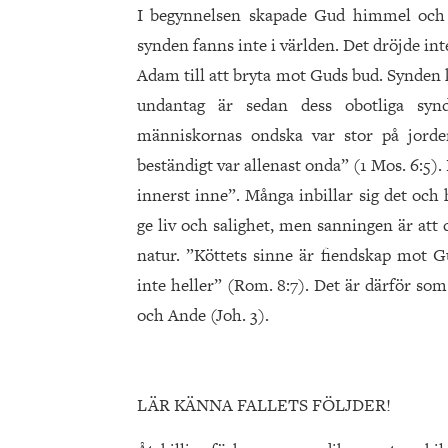
I begynnelsen skapade Gud himmel och j
synden fanns inte i världen. Det dröjde i
Adam till att bryta mot Guds bud. Synden 
undantag är sedan dess obotliga synd
människornas ondska var stor på jorden
beständigt var allenast onda” (1 Mos. 6:5)
innerst inne”. Många inbillar sig det och 
ge liv och salighet, men sanningen är att 
natur. ”Köttets sinne är fiendskap mot G
inte heller” (Rom. 8:7). Det är därför so
och Ande (Joh. 3).
LÄR KÄNNA FALLETS FÖLJDER!