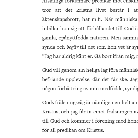
Åtskilliga förkunnare predikar mot ensk
tror att det kristna livet består i a
äktenskapsbrott, hat m.fl. När människa
inbillar hon sig att förhållandet till Gud
gamla, opånyttfödda naturen. Men sannin
synda och
begär
till det som hon vet är s
”Jag har aldrig känt er. Gå bort ifrån mig, n
Gud vill genom sin heliga lag föra männis
befriande upplevelse, där det får ske. Ja
någon förbättring av min medfödda, syndig
Guds frälsningsväg är nämligen en helt anna
Kristus, och jag får ta emot frälsningen 
till Gud och kommer i förening med honom.
för all predikan om Kristus.