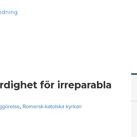
Hem
Läs
Prenumer
ärdighet för irreparabla
iggörelse
,
Romersk-katolska kyrkan