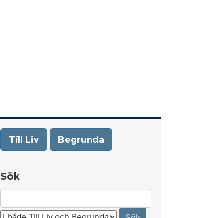
era
Om Till Liv/Begrunda
Kontakt
Till Liv
Begrunda
Sök
Search
for: