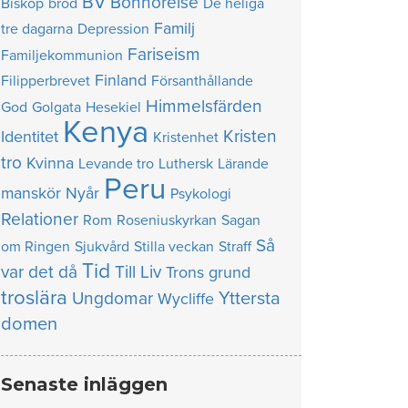
BV
Bönhörelse
Biskop
bröd
De heliga
Familj
tre dagarna
Depression
Fariseism
Familjekommunion
Finland
Filipperbrevet
Försanthållande
Himmelsfärden
God
Golgata
Hesekiel
Kenya
Kristen
Identitet
Kristenhet
tro
Kvinna
Levande tro
Luthersk
Lärande
Peru
manskör
Nyår
Psykologi
Relationer
Rom
Roseniuskyrkan
Sagan
Så
om Ringen
Sjukvård
Stilla veckan
Straff
Tid
var det då
Till Liv
Trons grund
troslära
Yttersta
Ungdomar
Wycliffe
domen
Senaste inläggen