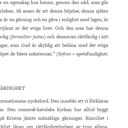
 är en egenskap hos henne, genom den nåd, som gör
leken. Så anser de att denna böjelse, denna själen
 är en gärning och en gåva i enlighet med lagen, är
rtjänst av det eviga livet. Och den som har denna
ärdig
(formaliter justus)
och dessutom rättfärdig i sitt
gar, som Gud är skyldig att belöna med det eviga
köpet de bästa sofisternas.”
(Sofism
= spetsfundighet.
FÄRDIGHET
formationens nyckelord. Den innebär att vi förklaras
ar. Den romersk-katolska kyrkan har alltid byggt
på Kristus jämte mänskliga gärningar. Konciliet i
ckligt läran om rättfärdiggörelsen av tron allena.