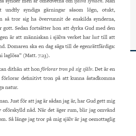
ilda synder men är omedvetna om
själva synden
. Man
tt undfly syndiga gärningar såsom lögn, otukt,
n så tror sig ha övervunnit de enskilda synderna,
 är gott. Sedan fortsätter hon att dyrka Gud med den
gen är att människan i själva verket har
lust
till att
ynd. Domaren ska en dag säga till de egenrättfärdiga:
i laglösa” (Matt. 7:23).
kan dithän att hon
förlorar tron på sig själv
. Det är en
g förlorar definitivt tron på att kunna åstadkomma
a natur.
n. Just för att jag är sådan jag är, har Gud gett mig
av oförskylld nåd. När det äger rum, blir jag omvänd
 Så länge jag tror på mig själv är jag oemottaglig