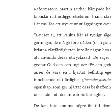
Reformatorn Martin Luther kämpade hela 
bibliska rättfärdiggörelseläran. I sina s
Låt oss läsa ett stycke ur utläggningen över
”Beviset är, att Paulus här så tydligt sä
gärningar, de må gå före nåden (dem gälle
kristna rättfärdigheten inte är någon hos
att använda deras uttryckssätt. De säge
godtar Gud den och ingjuter för den goda
anser de vara en i hjärtat befintlig e
inneboende rättfärdighet
(formalis justiti
egenskap, som ger hjärtat dess beskaffenhe
utseende – att den inte är rättfärdighet.
De kan inte komma högre än till denn