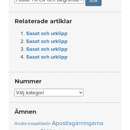
Relaterade artiklar
Saxat och urklipp
Saxat och urklipp
Saxat och urklipp
Saxat och urklipp
Nummer
Nummer
Ämnen
Apostlagärningarna
Andra trosartikeln