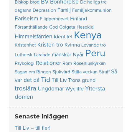
BV
Bönhörelse
Biskop
bröd
De heliga tre
Familj
dagarna
Depression
Familjekommunion
Fariseism
Finland
Filipperbrevet
Försanthållande
God
Golgata
Hesekiel
Kenya
Himmelsfärden
Identitet
Kristen tro
Kvinna
Kristenhet
Levande tro
Peru
manskör
Nyår
Luthersk
Lärande
Relationer
Psykologi
Rom
Roseniuskyrkan
Så
Sagan om Ringen
Sjukvård
Stilla veckan
Straff
Tid
var det då
Till Liv
Trons grund
troslära
Yttersta
Ungdomar
Wycliffe
domen
Senaste inläggen
Till Liv – till fler!