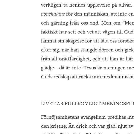
verkligen ta hennes upplevelse på allvar
nonchalans
för den människan, att inte eng
och gärning från oss ond. Men om ”Men
faktiskt har sett och vet att vägen till Gud
lämnat sin skapelse för att låta oss försö
efter sig, när han stängde dörren och gick
från all orättfärdighet, och att han är h
glädje – då är inte ”Jesus är meningen med
Guds redskap att räcka min medmänniska
LIVET ÄR FULLKOMLIGT MENINGSFU
Förnöjsamhetens evangelium predikas inte
den kristne. Ät, drick och var glad, njut av