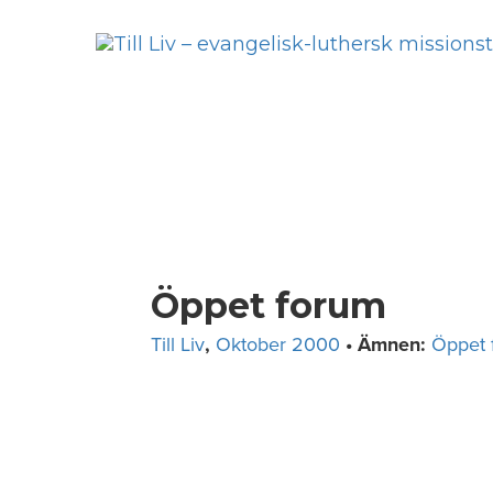
Skip
to
content
Öppet forum
Till Liv
,
Oktober 2000
• Ämnen:
Öppet 