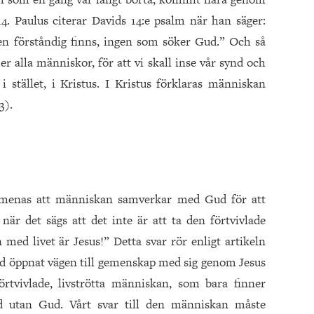
–14. Paulus citerar Davids 14:e psalm när han säger:
gen förståndig finns, ingen som söker Gud.” Och så
r alla människor, för att vi skall inse vår synd och
 i stället, i Kristus. I Kristus förklaras människan
3).
en menas att människan samverkar med Gud för att
är det sägs att det inte är att ta den förtvivlade
med livet är Jesus!” Detta svar rör enligt artikeln
 Gud öppnat vägen till gemenskap med sig genom Jesus
örtvivlade, livströtta människan, som bara finner
rld utan Gud. Vårt svar till den människan måste