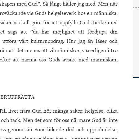
skapen med Gud”. Så långt håller jag med. Men när
t oroväckande vis Guds helgelseverk hos en människa,
aker vi skall göra för att uppfylla Guds tanke med
et sägs att ”du har möjlighet att fördjupa din
ch utföra vårt kulturuppdrag. Hur jag än läser och
ån att det menas att vi människor, visserligen i tro
efter att närma oss Guds avsikt med människan,
TERUPPRÄTTA
 Till livet nära Gud hör många saker: helgelse, olika
ov och tack. Men det som för oss närmare Gud är inte
 oss genom sin Sons lidande död och uppståndelse,
ch som en gång var långt borta, kommit nära genom