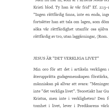
Kristi blod. Ty han är vår frid” Ef. 2:13
”Ingen rättfärdig finns, inte en enda, in
fortsätter han att tala om lagen, som döme
söka vår rättfärdighet utanför oss själva
rättfärdig av tro, utan laggärningar, (Rom. 
JESUS ÄR ”DET VERKLIGA LIVET”
Min oro för att det i artikeln verklig
återupprätta gudsgemenskapen förstärks, n
människan på allvar att svara: ”Meningen 
inte ”det verkliga livet”. Teoretiskt har
Kristus, men inte i verkligheten? Den f
tomhet i livet, lever i Predikarens vä