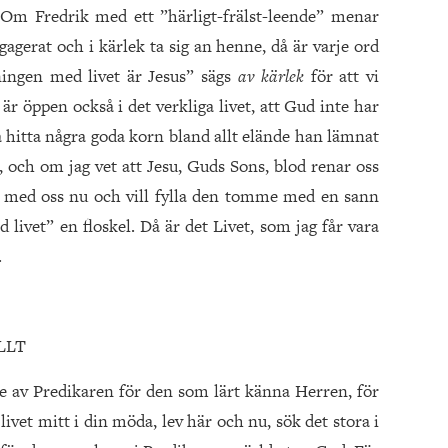
. Om Fredrik med ett ”härligt-frälst-leende” menar
agerat och i kärlek ta sig an henne, då är varje ord
ingen med livet är Jesus” sägs
av kärlek
för att vi
 är öppen också i det verkliga livet, att Gud inte har
ka hitta några goda korn bland allt elände han lämnat
, och om jag vet att Jesu, Guds Sons, blod renar oss
är med oss nu och vill fylla den tomme med en sann
 livet” en floskel. Då är det Livet, som jag får vara
.
LLT
 av Predikaren för den som lärt känna Herren, för
 livet mitt i din möda, lev här och nu, sök det stora i