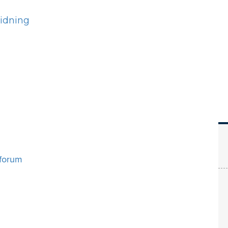
Hem
Läs
Prenumer
forum