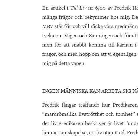
En artikel i
Till Liv
nr 6/00 av Fredrik H
många frågor och bekymmer hos mig. Dessa
MBV står för och vill räcka våra medmänni
tveka om Vägen och Sanningen och för att v
men för att snabbt komma till kärnan i d
frågor, och med hopp om att vi egentligen är
mig på detta vapen.
INGEN MÄNNISKA KAN ARBETA SIG 
Fredrik fångar träffande hur Predikare
”mardrömslika livströtthet och tomhet”
det liv Predikaren beskriver är livet ”und
lämnat sin skapelse, ett liv utan Gud. Fre