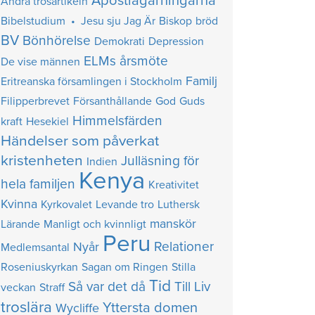
Apostlagärningarna
Andra trosartikeln
Bibelstudium • Jesu sju Jag Är
Biskop
bröd
BV
Bönhörelse
Demokrati
Depression
ELMs årsmöte
De vise männen
Familj
Eritreanska församlingen i Stockholm
Filipperbrevet
Försanthållande
God
Guds
Himmelsfärden
kraft
Hesekiel
Händelser som påverkat
kristenheten
Julläsning för
Indien
Kenya
hela familjen
Kreativitet
Kvinna
Kyrkovalet
Levande tro
Luthersk
manskör
Lärande
Manligt och kvinnligt
Peru
Relationer
Nyår
Medlemsantal
Roseniuskyrkan
Sagan om Ringen
Stilla
Tid
Så var det då
Till Liv
veckan
Straff
troslära
Yttersta domen
Wycliffe