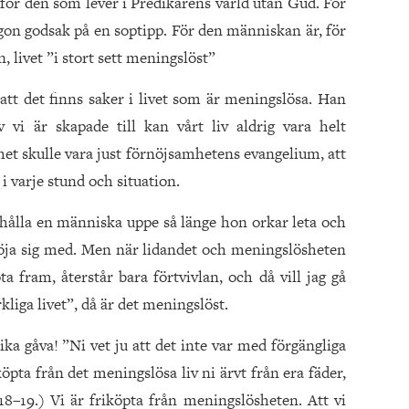
tår för den som lever i Predikarens värld utan Gud. För
ågon godsak på en soptipp. För den människan är, för
 livet ”i stort sett meningslöst”
 att det finns saker i livet som är meningslösa. Han
 vi är skapade till kan vårt liv aldrig vara helt
et skulle vara just förnöjsamhetens evangelium, att
 varje stund och situation.
 hålla en människa uppe så länge hon orkar leta och
t nöja sig med. Men när lidandet och meningslösheten
fram, återstår bara förtvivlan, och då vill jag gå
liga livet”, då är det meningslöst.
ka gåva! ”Ni vet ju att det inte var med förgängliga
köpta från det meningslösa liv ni ärvt från era fäder,
:18–19.) Vi är friköpta från meningslösheten. Att vi