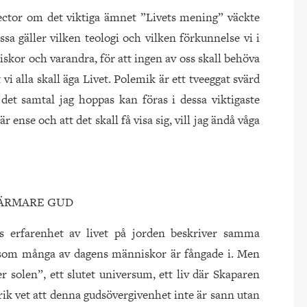
ector om det viktiga ämnet ”Livets mening” väckte
 gäller vilken teologi och vilken förkunnelse vi i
skor och varandra, för att ingen av oss skall behöva
i alla skall äga Livet. Polemik är ett tveeggat svärd
et samtal jag hoppas kan föras i dessa viktigaste
 ense och att det skall få visa sig, vill jag ändå våga
NÄRMARE GUD
ns erfarenhet av livet på jorden beskriver samma
 som många av dagens människor är fångade i. Men
er solen”, ett slutet universum, ett liv där Skaparen
drik vet att denna gudsövergivenhet inte är sann utan