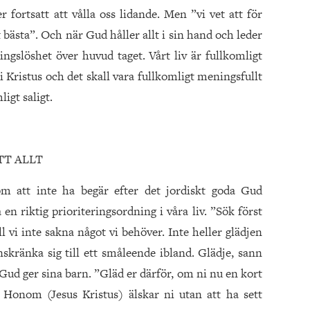
 fortsatt att vålla oss lidande. Men ”vi vet att för
 bästa”. Och när Gud håller allt i sin hand och leder
ingslöshet över huvud taget. Vårt liv är fullkomligt
Kristus och det skall vara fullkomligt meningsfullt
igt saligt.
TT ALLT
m att inte ha begär efter det jordiskt goda Gud
 en riktig prioriteringsordning i våra liv. ”Sök först
l vi inte sakna något vi behöver. Inte heller glädjen
nskränka sig till ett småleende ibland. Glädje, sann
 Gud ger sina barn. ”Gläd er därför, om ni nu en kort
. Honom (Jesus Kristus) älskar ni utan att ha sett