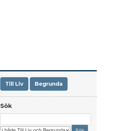
era
Om Till Liv/Begrunda
Kontakt
Till Liv
Begrunda
Sök
Search
for: