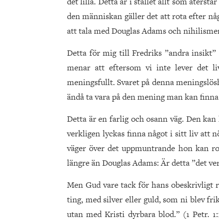
det lilla. Detta är i stället allt som åters
den människan gäller det att rota efter n
att tala med Douglas Adams och nihilismen,
Detta för mig till Fredriks ”andra insikt”
menar att eftersom vi inte lever det liv
meningsfullt. Svaret på denna meningslösh
ändå ta vara på den mening man kan finna i
Detta är en farlig och osann väg. Den kan
verkligen lyckas finna något i sitt liv at
väger över det uppmuntrande hon kan rota 
längre än Douglas Adams: Är detta ”det verk
Men Gud vare tack för hans obeskrivligt ri
ting, med silver eller guld, som ni blev fri
utan med Kristi dyrbara blod.” (1 Petr. 1