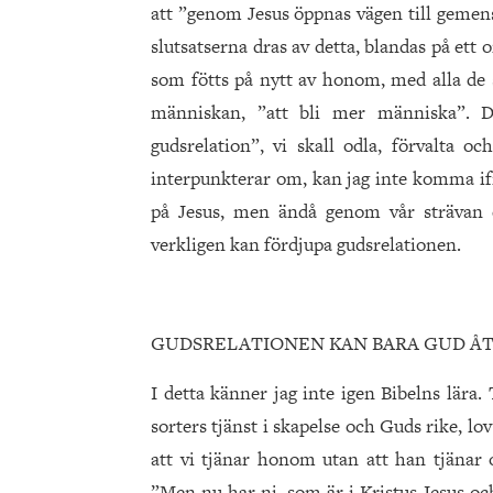
att ”genom Jesus öppnas vägen till gemen
slutsatserna dras av detta, blandas på et
som fötts på nytt av honom, med alla de s
människan, ”att bli mer människa”. D
gudsrelation”, vi skall odla, förvalta o
interpunkterar om, kan jag inte komma ifr
på Jesus, men ändå genom vår strävan 
verkligen kan fördjupa gudsrelationen.
GUDSRELATIONEN KAN BARA GUD Å
I detta känner jag inte igen Bibelns lära.
sorters tjänst i skapelse och Guds rike, l
att vi tjänar honom utan att han tjänar
”Men nu har ni, som är i Kristus Jesus o