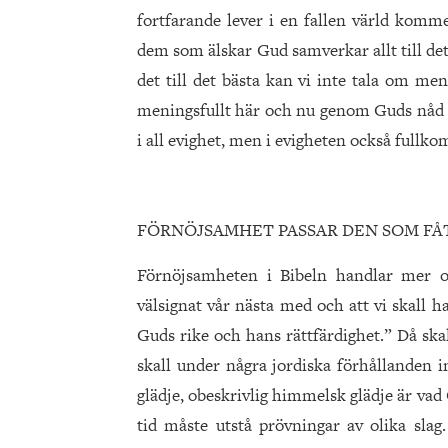
fortfarande lever i en fallen värld kommer
dem som älskar Gud samverkar allt till det
det till det bästa kan vi inte tala om men
meningsfullt här och nu genom Guds nåd i 
i all evighet, men i evigheten också fullkoml
FÖRNÖJSAMHET PASSAR DEN SOM FÅ
Förnöjsamheten i Bibeln handlar mer o
välsignat vår nästa med och att vi skall ha
Guds rike och hans rättfärdighet.” Då skal
skall under några jordiska förhållanden i
glädje, obeskrivlig himmelsk glädje är vad
tid måste utstå prövningar av olika slag