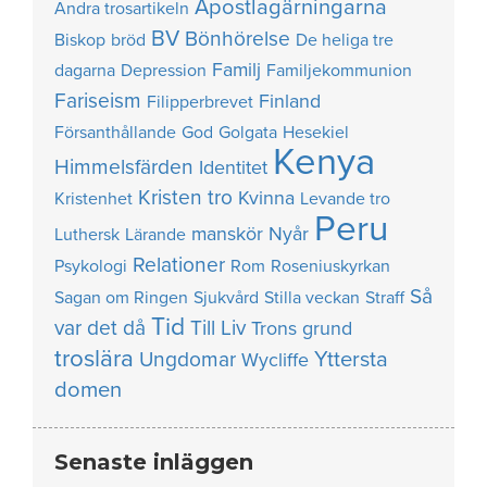
Apostlagärningarna
Andra trosartikeln
BV
Bönhörelse
Biskop
bröd
De heliga tre
Familj
dagarna
Depression
Familjekommunion
Fariseism
Finland
Filipperbrevet
Försanthållande
God
Golgata
Hesekiel
Kenya
Himmelsfärden
Identitet
Kristen tro
Kvinna
Kristenhet
Levande tro
Peru
manskör
Nyår
Luthersk
Lärande
Relationer
Psykologi
Rom
Roseniuskyrkan
Så
Sagan om Ringen
Sjukvård
Stilla veckan
Straff
Tid
var det då
Till Liv
Trons grund
troslära
Yttersta
Ungdomar
Wycliffe
domen
Senaste inläggen