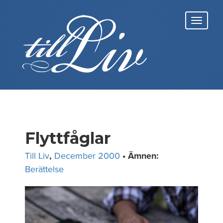
Skip
to
Toggl
content
navig
Flyttfåglar
Till Liv
,
December 2000
• Ämnen:
Berättelse