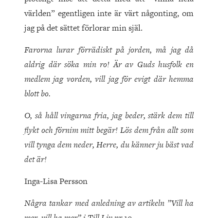
världen” egentligen inte är värt någonting, om
jag på det sättet förlorar min själ.
Farorna lurar förrädiskt på jorden, må jag då
aldrig där söka min ro! Är av Guds husfolk en
medlem jag vorden, vill jag för evigt där hemma
blott bo.
O, så håll vingarna fria, jag beder, stärk dem till
flykt och förnim mitt begär! Lös dem från allt som
vill tynga dem neder, Herre, du känner ju bäst vad
det är!
Inga-Lisa Persson
Några tankar med anledning av artikeln ”Vill ha
mer, vill ha mer” i Till Liv nr 10.