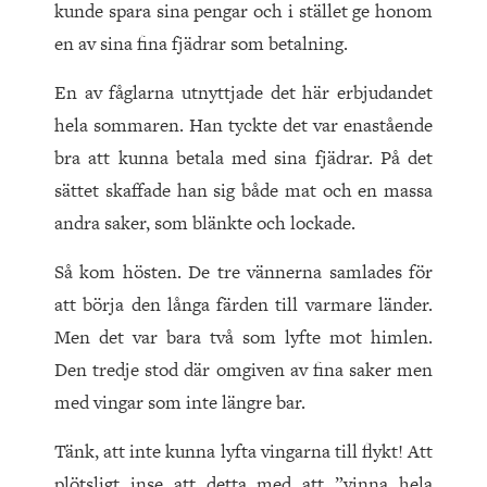
kunde spara sina pengar och i stället ge honom
en av sina fina fjädrar som betalning.
En av fåglarna utnyttjade det här erbjudandet
hela sommaren. Han tyckte det var enastående
bra att kunna betala med sina fjädrar. På det
sättet skaffade han sig både mat och en massa
andra saker, som blänkte och lockade.
Så kom hösten. De tre vännerna samlades för
att börja den långa färden till varmare länder.
Men det var bara två som lyfte mot himlen.
Den tredje stod där omgiven av fina saker men
med vingar som inte längre bar.
Tänk, att inte kunna lyfta vingarna till flykt! Att
plötsligt inse att detta med att ”vinna hela