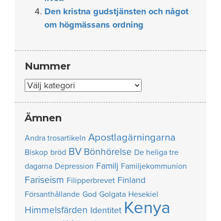
Den kristna gudstjänsten och något
om högmässans ordning
Nummer
Nummer
Ämnen
Apostlagärningarna
Andra trosartikeln
BV
Bönhörelse
Biskop
bröd
De heliga tre
Familj
dagarna
Depression
Familjekommunion
Fariseism
Finland
Filipperbrevet
Försanthållande
God
Golgata
Hesekiel
Kenya
Himmelsfärden
Identitet