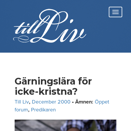
Skip
to
Toggl
content
navig
Gärningslära för
icke-kristna?
Till Liv
,
December 2000
• Ämnen:
Öppet
forum
,
Predikaren