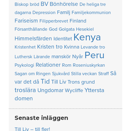
BV
Bönhörelse
Biskop
bröd
De heliga tre
Familj
dagarna
Depression
Familjekommunion
Fariseism
Finland
Filipperbrevet
Försanthållande
God
Golgata
Hesekiel
Kenya
Himmelsfärden
Identitet
Kristen tro
Kvinna
Kristenhet
Levande tro
Peru
manskör
Nyår
Luthersk
Lärande
Relationer
Psykologi
Rom
Roseniuskyrkan
Så
Sagan om Ringen
Sjukvård
Stilla veckan
Straff
Tid
var det då
Till Liv
Trons grund
troslära
Yttersta
Ungdomar
Wycliffe
domen
Senaste inläggen
Till Liv – till fler!