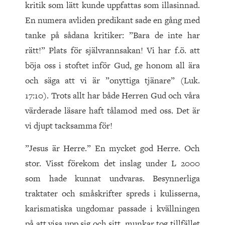
kritik som lätt kunde uppfattas som illasinnad.
En numera avliden predikant sade en gång med
tanke på sådana kritiker: ”Bara de inte har
rätt!” Plats för självrannsakan! Vi har f.ö. att
böja oss i stoftet inför Gud, ge honom all ära
och säga att vi är ”onyttiga tjänare” (Luk.
17:10). Trots allt har både Herren Gud och våra
värderade läsare haft tålamod med oss. Det är
vi djupt tacksamma för!
”Jesus är Herre.” En mycket god Herre. Och
stor. Visst förekom det inslag under L 2000
som hade kunnat undvaras. Besynnerliga
traktater och småskrifter spreds i kulisserna,
karismatiska ungdomar passade i kvällningen
på att visa upp sig och sitt, munkar tog tillfället