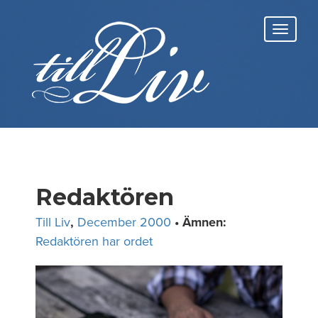
Skip
to
Toggl
content
navig
Redaktören
Till Liv
,
December 2000
• Ämnen:
Redaktören har ordet