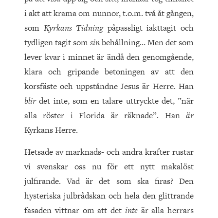
i akt att krama om nunnor, t.o.m. två åt gången,
som
Kyrkans Tidning
påpassligt iakttagit och
tydligen tagit som
sin
behållning… Men det som
lever kvar i minnet är ändå den genomgående,
klara och gripande betoningen av att den
korsfäste och uppståndne Jesus är Herre. Han
blir
det inte, som en talare uttryckte det, ”när
alla röster i Florida är räknade”. Han
är
Kyrkans Herre.
Hetsade av marknads- och andra krafter rustar
vi svenskar oss nu för ett nytt makalöst
julfirande. Vad är det som ska firas? Den
hysteriska julbrådskan och hela den glittrande
fasaden vittnar om att det
inte
är alla herrars