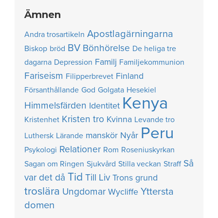
Ämnen
Apostlagärningarna
Andra trosartikeln
BV
Bönhörelse
Biskop
bröd
De heliga tre
Familj
dagarna
Depression
Familjekommunion
Fariseism
Finland
Filipperbrevet
Försanthållande
God
Golgata
Hesekiel
Kenya
Himmelsfärden
Identitet
Kristen tro
Kvinna
Kristenhet
Levande tro
Peru
manskör
Nyår
Luthersk
Lärande
Relationer
Psykologi
Rom
Roseniuskyrkan
Så
Sagan om Ringen
Sjukvård
Stilla veckan
Straff
Tid
var det då
Till Liv
Trons grund
troslära
Yttersta
Ungdomar
Wycliffe
domen