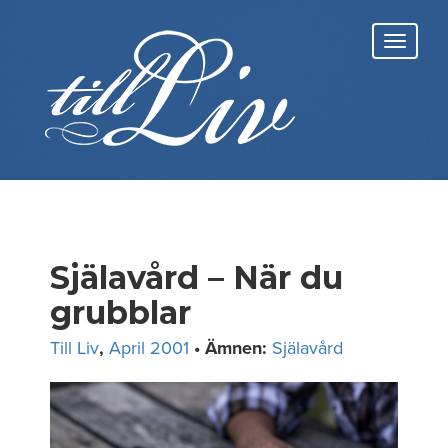
Skip
to
Toggl
content
navig
Själavård – När du
grubblar
Till Liv
,
April 2001
• Ämnen:
Själavård