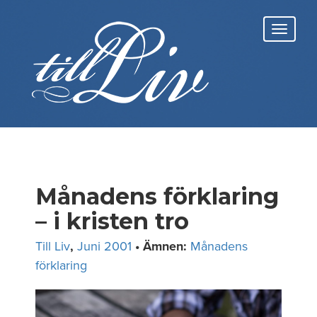
Skip
to
Toggl
content
navig
Månadens förklaring
– i kristen tro
Till Liv
,
Juni 2001
• Ämnen:
Månadens
förklaring