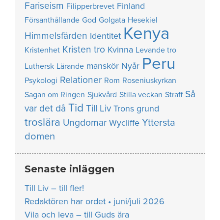
Fariseism
Finland
Filipperbrevet
Försanthållande
God
Golgata
Hesekiel
Kenya
Himmelsfärden
Identitet
Kristen tro
Kvinna
Kristenhet
Levande tro
Peru
manskör
Nyår
Luthersk
Lärande
Relationer
Psykologi
Rom
Roseniuskyrkan
Så
Sagan om Ringen
Sjukvård
Stilla veckan
Straff
Tid
var det då
Till Liv
Trons grund
troslära
Yttersta
Ungdomar
Wycliffe
domen
Senaste inläggen
Till Liv – till fler!
Redaktören har ordet • juni/juli 2026
Vila och leva – till Guds ära