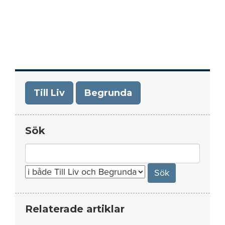
Till Liv
Begrunda
Sök
Search
for:
Relaterade artiklar