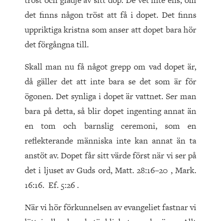
tröst och glädje av sitt dop. De vet inte ens, om
det finns någon tröst att få i dopet. Det finns
uppriktiga kristna som anser att dopet bara hör
det förgångna till.
Skall man nu få något grepp om vad dopet är,
då gäller det att inte bara se det som är för
ögonen. Det synliga i dopet är vattnet. Ser man
bara på detta, så blir dopet ingenting annat än
en tom och barnslig ceremoni, som en
reflekterande människa inte kan annat än ta
anstöt av. Dopet får sitt värde först när vi ser på
det i ljuset av Guds ord, Matt. 28:16–20 , Mark.
16:16. Ef. 5:26 .
När vi hör förkunnelsen av evangeliet fastnar vi