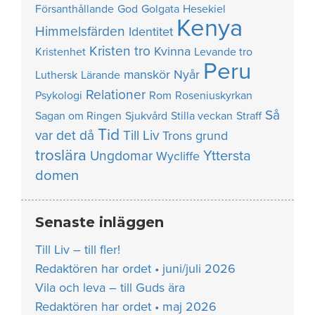
Försanthållande
God
Golgata
Hesekiel
Kenya
Himmelsfärden
Identitet
Kristen tro
Kvinna
Kristenhet
Levande tro
Peru
manskör
Nyår
Luthersk
Lärande
Relationer
Psykologi
Rom
Roseniuskyrkan
Så
Sagan om Ringen
Sjukvård
Stilla veckan
Straff
Tid
var det då
Till Liv
Trons grund
troslära
Yttersta
Ungdomar
Wycliffe
domen
Senaste inläggen
Till Liv – till fler!
Redaktören har ordet • juni/juli 2026
Vila och leva – till Guds ära
Redaktören har ordet • maj 2026