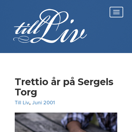
Skip
to
Toggl
content
navig
Trettio år på Sergels
Torg
Till Liv
,
Juni 2001